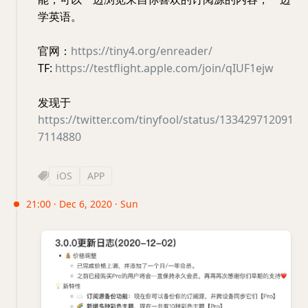
学英语。
官网：
https://tiny4.org/enreader/
TF:
https://testflight.apple.com/join/qIUF1ejw
发现于
https://twitter.com/tinyfool/status/133429712091
7114880
iOS
APP
21:00 · Dec 6, 2020 · Sun