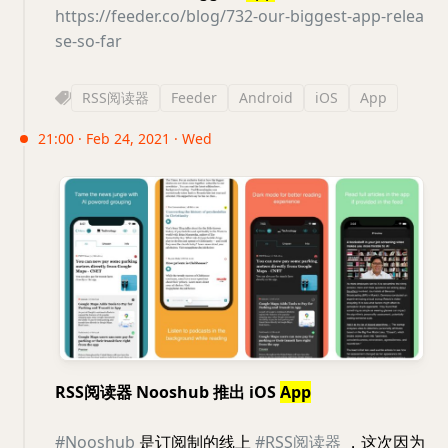
https://feeder.co/blog/732-our-biggest-app-relea
se-so-far
RSS阅读器
Feeder
Android
iOS
App
21:00 · Feb 24, 2021 · Wed
RSS阅读器 Nooshub 推出 iOS
App
#Nooshub
是订阅制的线上
#RSS阅读器
，这次因为