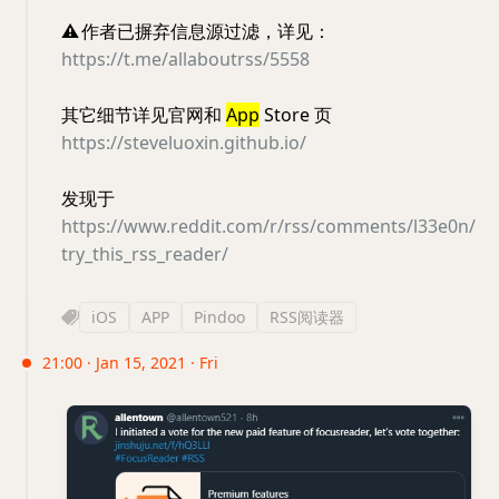
⚠️
作者已摒弃信息源过滤，详见：
https://t.me/allaboutrss/5558
其它细节详见官网和
App
Store 页
https://steveluoxin.github.io/
发现于
https://www.reddit.com/r/rss/comments/l33e0n/
try_this_rss_reader/
iOS
APP
Pindoo
RSS阅读器
21:00 · Jan 15, 2021 · Fri