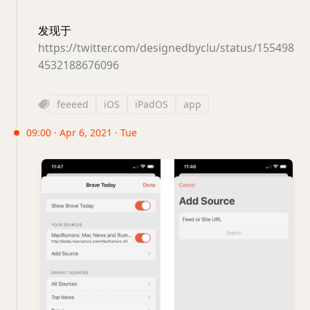
发现于
https://twitter.com/designedbyclu/status/155498
4532188676096
feeeed
iOS
iPadOS
app
09:00 · Apr 6, 2021 · Tue