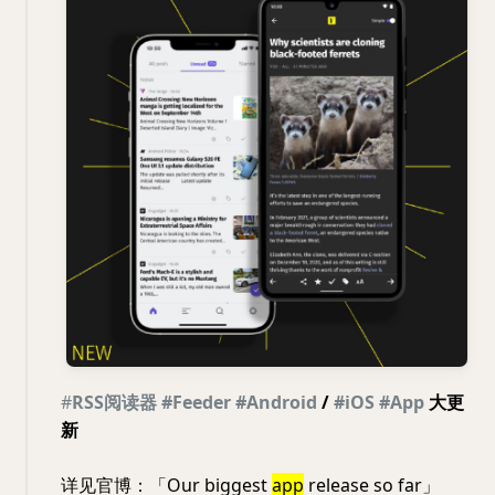
#
RSS阅读器
#Feeder
#Android
/
#iOS
#App
大更
新
详见官博：「Our biggest
app
release so far」