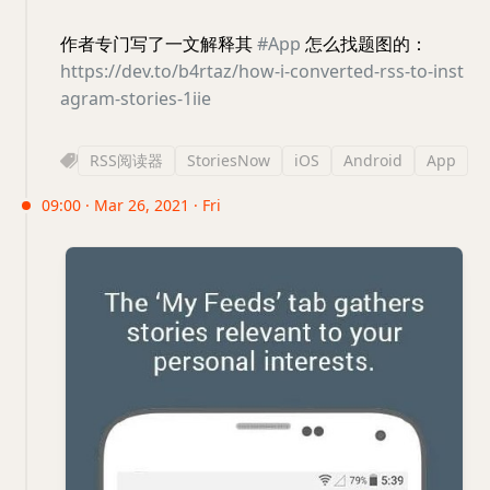
作者专门写了一文解释其
#App
怎么找题图的：
https://dev.to/b4rtaz/how-i-converted-rss-to-inst
agram-stories-1iie
RSS阅读器
StoriesNow
iOS
Android
App
09:00 · Mar 26, 2021 · Fri