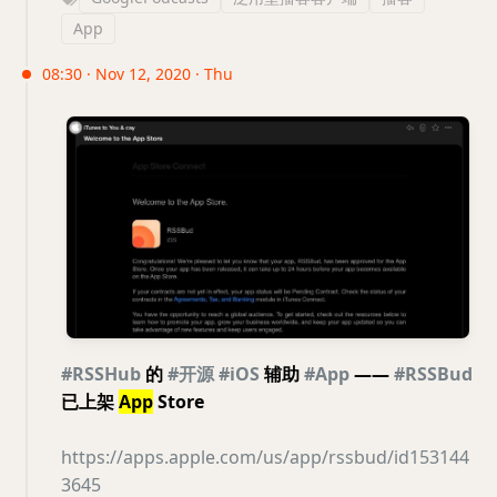
App
08:30 · Nov 12, 2020 · Thu
#RSSHub
的
#开源
#iOS
辅助
#App
——
#RSSBud
已上架
App
Store
https://apps.apple.com/us/app/rssbud/id153144
3645