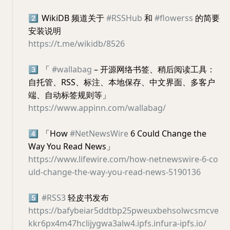
2️⃣
WikiDB 频道关于
#RSSHub
和
#flowerss
的简要
安装说明
https://t.me/wikidb/8526
3️⃣
「
#wallabag
– 开源网络书签、稍后阅读工具：
自托管、RSS、标注、本地保存、中文界面、多客户
端、自动标签规则等」
https://www.appinn.com/wallabag/
4️⃣
「How
#NetNewsWire
6 Could Change the
Way You Read News」
https://www.lifewire.com/how-netnewswire-6-co
uld-change-the-way-you-read-news-5190136
5️⃣
#RSS3
轻皮书发布
https://bafybeiar5ddtbp25pweuxbehsolwcsmcve
kkr6px4m47hclijygwa3alw4.ipfs.infura-ipfs.io/