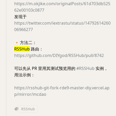
https://m.okjike.com/originalPosts/61d703db525
62e00103c0877
发现于
https://twitter.com/iextrastu/status/14792614260
06966277
🔸
方法二：
RSSHub
路由：
https://github.com/DIYgod/RSSHub/pull/8742
可以先从 PR 里用其测试预览用的
#RSSHub
实例，
用法示例：
https://rsshub-git-fork-rde9-master-diy.vercel.ap
p/mirror/mcdao
RSSHub