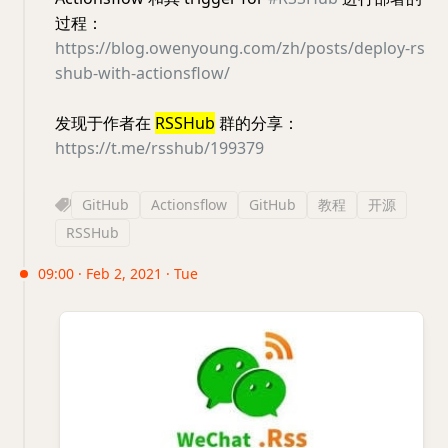
过程：
https://blog.owenyoung.com/zh/posts/deploy-rs
shub-with-actionsflow/
发现于作者在
RSSHub
群的分享：
https://t.me/rsshub/199379
GitHub
Actionsflow
GitHub
教程
开源
RSSHub
09:00 · Feb 2, 2021 · Tue