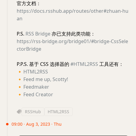
官方文档：
https://docs.rsshub.app/routes/other#zhuan-hu
an
P.S.
RSS Bridge
亦已支持此类功能：
https://rss-bridge.org/bridge01/#bridge-CssSele
ctorBridge
P.P.S. 基于 CSS 选择器的
#HTML2RSS
工具还有：
🔸
HTML2RSS
🔸
Feed me up, Scotty!
🔸
Feedmaker
🔸
Feed Creator
RSSHub
HTML2RSS
09:00 · Aug 3, 2023 · Thu