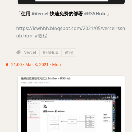
「
使用
#Vercel
快速免费的部署
#RSSHub
」
https://lcwhhh.blogspot.com/2021/05/vercelrssh
ub.html
#教程
Vercel
RSSHub
教程
21:00 · Mar 8, 2021 · Mon