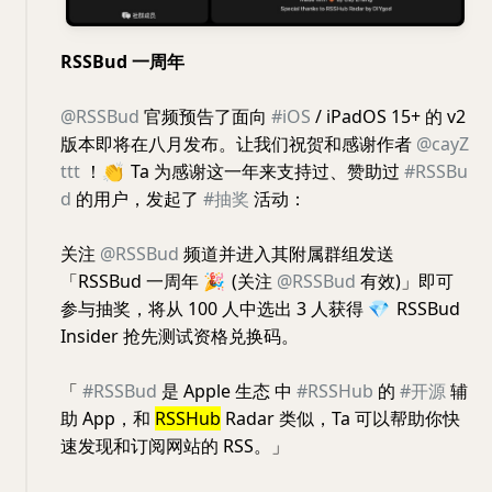
RSSBud 一周年
@RSSBud
官频预告了面向
#iOS
/ iPadOS 15+ 的 v2
版本即将在八月发布。让我们祝贺和感谢作者
@cayZ
ttt
！
👏
Ta 为感谢这一年来支持过、赞助过
#RSSBu
d
的用户，发起了
#抽奖
活动：
关注
@RSSBud
频道并进入其附属群组发送
「RSSBud 一周年
🎉
(关注
@RSSBud
有效)」即可
参与抽奖，将从 100 人中选出 3 人获得
💎
RSSBud
Insider 抢先测试资格兑换码。
「
#RSSBud
是 Apple 生态 中
#RSSHub
的
#开源
辅
助 App，和
RSSHub
Radar 类似，Ta 可以帮助你快
速发现和订阅网站的 RSS。」