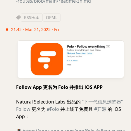
-routes/blob/main/readme-zh.md
RSSHub
OPML
21:45 · Mar 21, 2025 · Fri
Follow App 更名为 Folo 并推出 iOS APP
Natural Selection Labs 出品的
“下一代信息浏览器”
Follow
更名为
#Folo
并上线了免费且
#开源
的 iOS
App：
📱
https://apps.apple.com/app/folo-follow-everyt