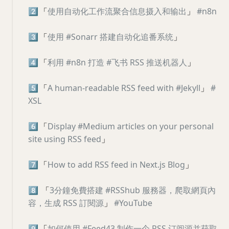
2️⃣
「
使用自动化工作流聚合信息摄入和输出
」
#n8n
3️⃣
「
使用 #Sonarr 搭建自动化追番系统
」
4️⃣
「
利用 #n8n 打造 #飞书 RSS 推送机器人
」
5️⃣
「
A human-readable RSS feed with #Jekyll
」
#
XSL
6️⃣
「
Display #Medium articles on your personal
site using RSS feed
」
7️⃣
「
How to add RSS feed in Next.js Blog
」
8️⃣
「
3分鐘免費搭建 #RSShub 服務器，爬取網頁內
容，生成 RSS 訂閱源
」
#YouTube
9️⃣
「
如何使用 #Feed43 制作一个 RSS 订阅源并获取