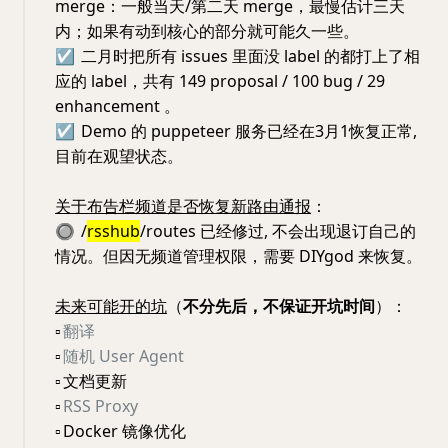
merge：一般当天/第二天 merge，最慢估计三天
内；如果有动到核心的部分就可能久一些。
☑️
二月时把所有 issues 里面没 label 的都打上了相
应的 label，共有 149 proposal / 100 bug / 29
enhancement 。
☑️
Demo 的 puppeteer 服务已经在3月1恢复正常,
目前在观望状态。
关于布告栏频道是否恢复新路由通报
：
🔘
/
rsshub
/routes 已经修过, 不会出现退订自己的
情况。但因无频道管理权限，需要 DIYgod 来恢复。
未来可能开的坑
（
不分先后，不保证开坑时间
）：
▫️
翻译
▫️
随机 User Agent
▫️
文档更新
▫️
RSS Proxy
▫️
Docker 镜像优化