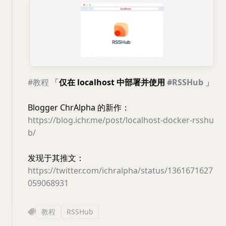
#教程
「
仅在 localhost 中部署并使用
#RSSHub
」
Blogger ChrAlpha 的新作：
https://blog.ichr.me/post/localhost-docker-rsshu
b/
发现于其推文：
https://twitter.com/ichralpha/status/1361671627
059068931
教程
RSSHub