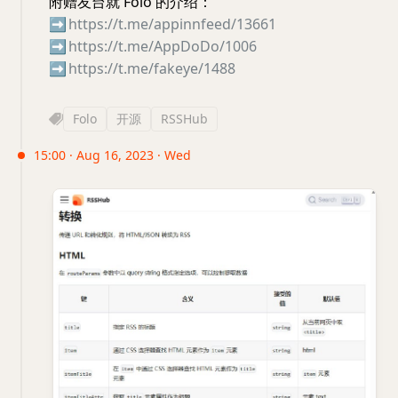
附赠友台就 Folo 的介绍：
➡️
https://t.me/appinnfeed/13661
➡️
https://t.me/AppDoDo/1006
➡️
https://t.me/fakeye/1488
Folo
开源
RSSHub
15:00 · Aug 16, 2023 · Wed