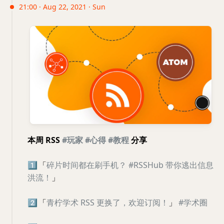
21:00 · Aug 22, 2021 · Sun
本周 RSS
#玩家
#心得
#教程
分享
1️⃣
「
碎片时间都在刷手机？ #RSSHub 带你逃出信息
洪流！
」
2️⃣
「
青柠学术 RSS 更换了，欢迎订阅！
」
#学术圈