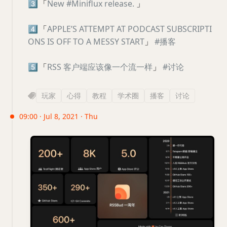
3️⃣
「
New #Miniflux release.
」
4️⃣
「
APPLE’S ATTEMPT AT PODCAST SUBSCRIPTI
ONS IS OFF TO A MESSY START
」
#播客
5️⃣
「
RSS 客户端应该像一个流一样
」
#讨论
玩家
心得
教程
学术圈
播客
讨论
09:00 · Jul 8, 2021 · Thu