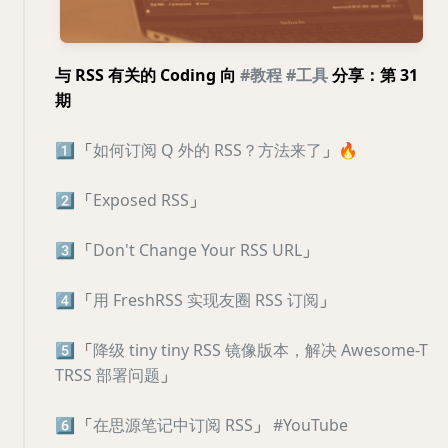
与 RSS 有关的 Coding 向
#教程
#工具
分享：第 31
期
1️⃣
「
如何订阅 Q 外的 RSS？方法来了
」
🔥
2️⃣
「
Exposed RSS
」
3️⃣
「
Don't Change Your RSS URL
」
4️⃣
「
用 FreshRSS 实现友圈 RSS 订阅
」
5️⃣
「
降级 tiny tiny RSS 镜像版本，解决 Awesome-T
TRSS 部署问题
」
6️⃣
「
在思源笔记中订阅 RSS
」
#YouTube