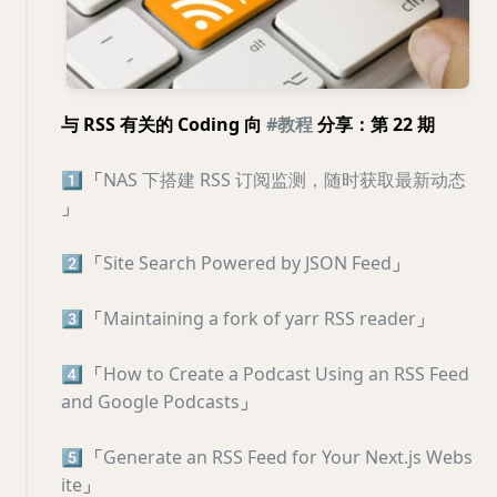
与 RSS 有关的 Coding 向
#教程
分享：第 22 期
1️⃣
「
NAS 下搭建 RSS 订阅监测，随时获取最新动态
」
2️⃣
「
Site Search Powered by JSON Feed
」
3️⃣
「
Maintaining a fork of yarr RSS reader
」
4️⃣
「
How to Create a Podcast Using an RSS Feed
and Google Podcasts
」
5️⃣
「
Generate an RSS Feed for Your Next.js Webs
ite
」