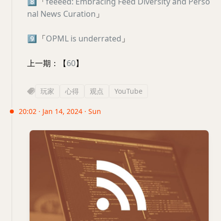
8️⃣
「
feeeed: Embracing Feed Diversity and Perso
nal News Curation
」
9️⃣
「
OPML is underrated
」
上一期：【
60
】
玩家
心得
观点
YouTube
20:02 · Jan 14, 2024 · Sun