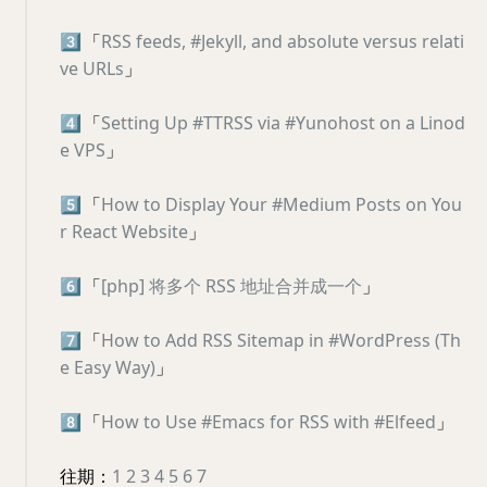
3️⃣
「
RSS feeds, #Jekyll, and absolute versus relati
ve URLs
」
4️⃣
「
Setting Up #TTRSS via #Yunohost on a Linod
e VPS
」
5️⃣
「
How to Display Your #Medium Posts on You
r React Website
」
6️⃣
「
[php] 将多个 RSS 地址合并成一个
」
7️⃣
「
How to Add RSS Sitemap in #WordPress (Th
e Easy Way)
」
8️⃣
「
How to Use #Emacs for RSS with #Elfeed
」
往期：
1
2
3
4
5
6
7