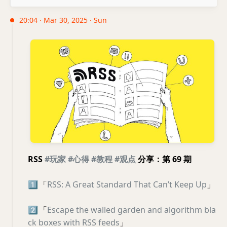
20:04 · Mar 30, 2025 · Sun
RSS
#玩家
#心得
#教程
#观点
分享：第 69 期
1️⃣
「
RSS: A Great Standard That Can’t Keep Up
」
2️⃣
「
Escape the walled garden and algorithm bla
ck boxes with RSS feeds
」