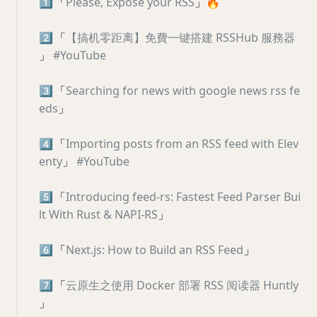
1️⃣
「
Please, Expose your RSS
」
🔥
2️⃣
「
【搞机零距离】免費一键搭建 RSSHub 服務器
」
#YouTube
3️⃣
「
Searching for news with google news rss fe
eds
」
4️⃣
「
Importing posts from an RSS feed with Elev
enty
」
#YouTube
5️⃣
「
Introducing feed-rs: Fastest Feed Parser Bui
lt With Rust & NAPI-RS
」
6️⃣
「
Next.js: How to Build an RSS Feed
」
7️⃣
「
云原生之使用 Docker 部署 RSS 阅读器 Huntly
」