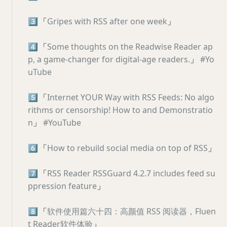
3️⃣
「
Gripes with RSS after one week
」
4️⃣
「
Some thoughts on the Readwise Reader ap
p, a game-changer for digital-age readers.
」
#Yo
uTube
5️⃣
「
Internet YOUR Way with RSS Feeds: No algo
rithms or censorship! How to and Demonstratio
n
」
#YouTube
6️⃣
「
How to rebuild social media on top of RSS
」
7️⃣
「
RSS Reader RSSGuard 4.2.7 includes feed su
ppression feature
」
8️⃣
「
软件使用篇六十四：高颜值 RSS 阅读器，Fluen
t Reader软件体验
」