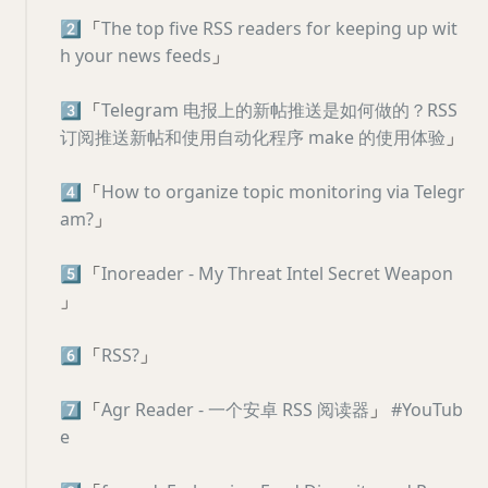
2️⃣
「
The top five RSS readers for keeping up wit
h your news feeds
」
3️⃣
「
Telegram 电报上的新帖推送是如何做的？RSS
订阅推送新帖和使用自动化程序 make 的使用体验
」
4️⃣
「
How to organize topic monitoring via Telegr
am?
」
5️⃣
「
Inoreader - My Threat Intel Secret Weapon
」
6️⃣
「
RSS?
」
7️⃣
「
Agr Reader - 一个安卓 RSS 阅读器
」
#YouTub
e