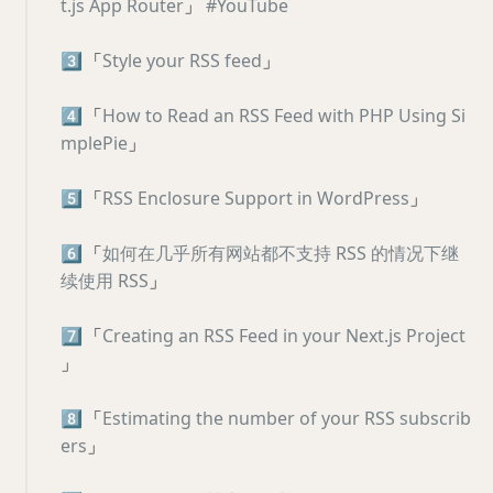
t.js App Router
」
#YouTube
3️⃣
「
Style your RSS feed
」
4️⃣
「
How to Read an RSS Feed with PHP Using Si
mplePie
」
5️⃣
「
RSS Enclosure Support in WordPress
」
6️⃣
「
如何在几乎所有网站都不支持 RSS 的情况下继
续使用 RSS
」
7️⃣
「
Creating an RSS Feed in your Next.js Project
」
8️⃣
「
Estimating the number of your RSS subscrib
ers
」