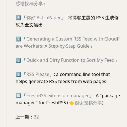
感谢投稿分享
）
6️⃣
「
你好 AstroPaper
」: 将博客主题的 RSS 生成修
改为全文输出
7️⃣
「
Generating a Custom RSS Feed with Cloudfl
are Workers: A Step-by-Step Guide
」
8️⃣
「
Quick and Dirty Function to Sort My Feed
」
9️⃣
「
RSS Please
」: a command line tool that
helps generate RSS feeds from web pages
🔟
「
FreshRSS extension manager
」: A "package
manager" for FreshRSS (
👈
感谢投稿分享
)
上一期：
32