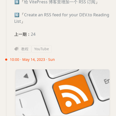
9️⃣
「
给 VitePress 博客里增加一个 RSS 订阅
」
🔟
「
Create an RSS feed for your DEV.to Reading
List
」
上一期：
24
教程
YouTube
10:00 · May 14, 2023 · Sun