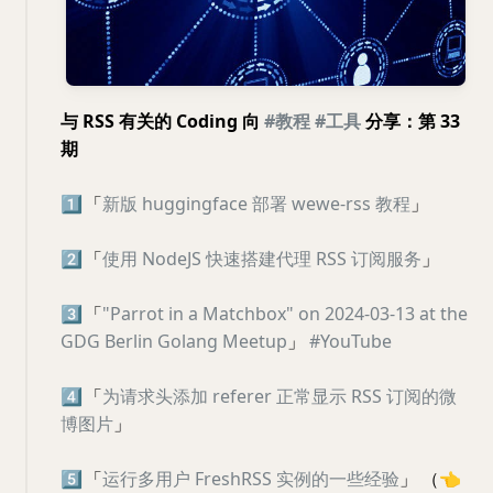
与 RSS 有关的 Coding 向
#教程
#工具
分享：第 33
期
1️⃣
「
新版 huggingface 部署 wewe-rss 教程
」
2️⃣
「
使用 NodeJS 快速搭建代理 RSS 订阅服务
」
3️⃣
「
"Parrot in a Matchbox" on 2024-03-13 at the
GDG Berlin Golang Meetup
」
#YouTube
4️⃣
「
为请求头添加 referer 正常显示 RSS 订阅的微
博图片
」
5️⃣
「
运行多用户 FreshRSS 实例的一些经验
」 （
👈