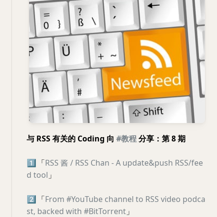
与 RSS 有关的 Coding 向
#教程
分享：第 8 期
1️⃣
「
RSS 酱 / RSS Chan - A update&push RSS/fee
d tool
」
2️⃣
「
From #YouTube channel to RSS video podca
st, backed with #BitTorrent
」