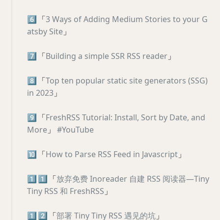
6️⃣
「
3 Ways of Adding Medium Stories to your G
atsby Site
」
7️⃣
「
Building a simple SSR RSS reader
」
8️⃣
「
Top ten popular static site generators (SSG)
in 2023
」
9️⃣
「
FreshRSS Tutorial: Install, Sort by Date, and
More
」
#YouTube
🔟
「
How to Parse RSS Feed in Javascript
」
1️⃣
1️⃣
「
放弃免费 Inoreader 自建 RSS 阅读器—Tiny
Tiny RSS 和 FreshRSS
」
1️⃣
2️⃣
「
部署 Tiny Tiny RSS 遇见的坑
」