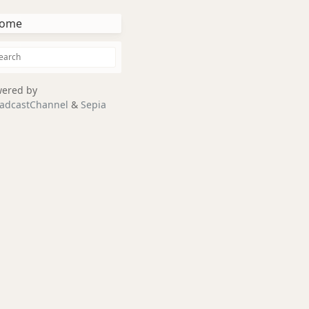
ome
ered by
adcastChannel
&
Sepia