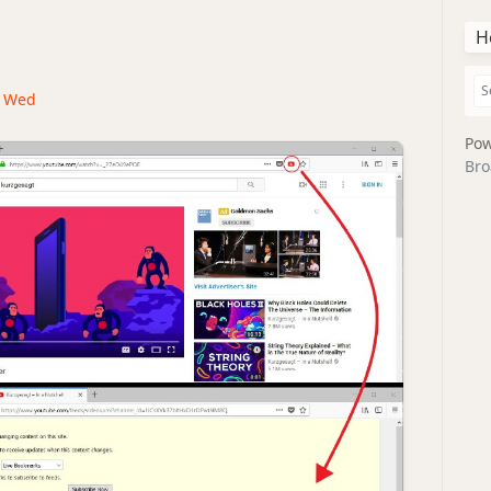
H
 · Wed
Pow
Bro