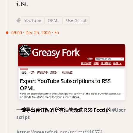
订阅 。
YouTube
OPML
UserScript
09:00 · Dec 25, 2020 · Fri
一键导出你订阅的所有油管频道 RSS Feed 的
#User
script
https
://greasyfork.org/scripts/418574