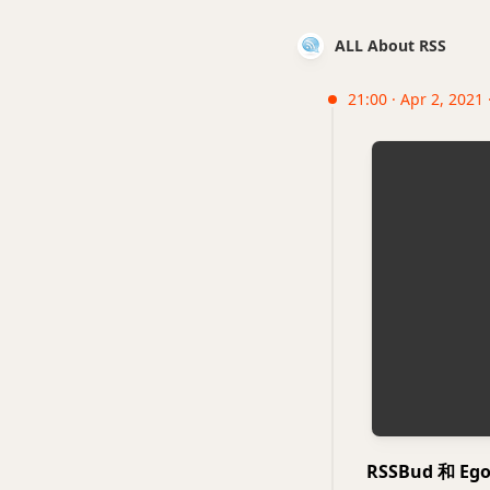
ALL About RSS
21:00 · Apr 2, 2021 ·
RSSBud 和 E