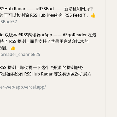
RSSHub Radar —— #RSSBud —— 新增检测网页中
终于可以检测除 RSSHub 路由外的 RSS Feed了。
👍
RSSBud/57
roid 双版本 #RSS阅读器 #App —— #EgoReader 在最
持了 RSS 探测，而且支持了苹果用户梦寐以求的
知功能。
👍
egoreader_channel/25
RSS 探测，顺便提一下这个 #开源 的探测服务
 ，不过确实没有 RSSHub Radar 等这类浏览器扩展方
nder-web-app.vercel.app/