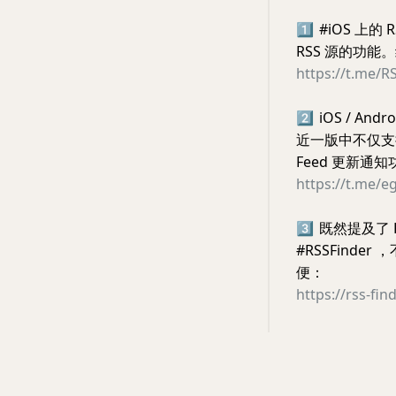
1️⃣
#iOS 上的 
RSS 源的功能。
https://t.me/
2️⃣
iOS / And
近一版中不仅支
Feed 更新通
https://t.me/
3️⃣
既然提及了 
#RSSFinder
便：
https://rss-fi