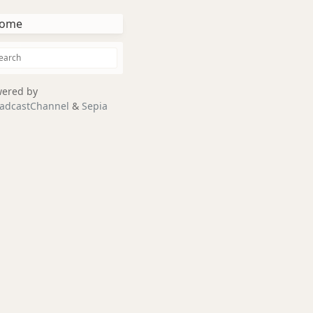
ome
ered by
adcastChannel
&
Sepia