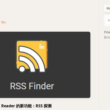
H
 Fri
Pow
Bro
go Reader 的新功能：RSS 探测