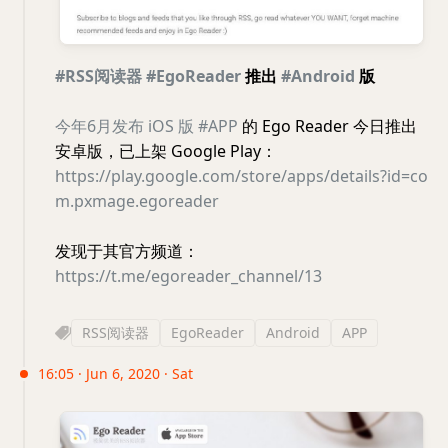
#RSS阅读器
#EgoReader
推出
#Android
版
今年6月发布 iOS 版
#APP
的 Ego Reader 今日推出
安卓版，已上架 Google Play：
https://play.google.com/store/apps/details?id=co
m.pxmage.egoreader
发现于其官方频道：
https://t.me/egoreader_channel/13
RSS阅读器
EgoReader
Android
APP
16:05 · Jun 6, 2020 · Sat