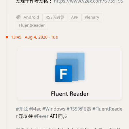
发现于作者发帖：
https://www.v2ex.com/t/739195
Android
RSS阅读器
APP
Plenary
FluentReader
13:45 · Aug 4, 2020 · Tue
#开源
#Mac
#Windows
#RSS阅读器
#FluentReade
r
现支持
#Fever
API 同步