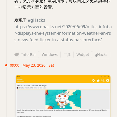
容，支持在状态栏滚动播报，可以自定义更新频率和
一些显示方面的设置。
发现于
#gHacks
https://www.ghacks.net/2020/06/09/mitec-infoba
r-displays-the-system-information-weather-an-rs
s-news-feed-ticker-in-a-status-bar-interface/
InforBar
Windows
工具
Widget
gHacks
09:00 · May 23, 2020 · Sat