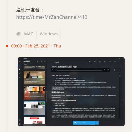
发现于友台：
https://t.me/MrZanChannel/410
MAC
Windows
09:00 · Feb 25, 2021 · Thu