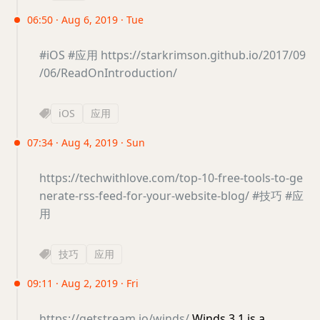
06:50 · Aug 6, 2019 · Tue
#iOS
#应用
https://starkrimson.github.io/2017/09
/06/ReadOnIntroduction/
iOS
应用
07:34 · Aug 4, 2019 · Sun
https://techwithlove.com/top-10-free-tools-to-ge
nerate-rss-feed-for-your-website-blog/
#技巧
#应
用
技巧
应用
09:11 · Aug 2, 2019 · Fri
https://getstream.io/winds/
Winds 3.1 is a