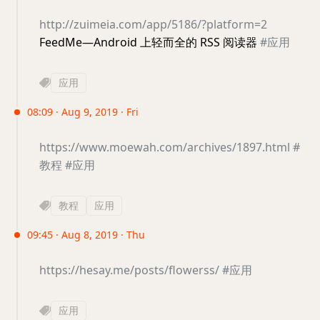
http://zuimeia.com/app/5186/?platform=2
FeedMe—Android 上轻而全的 RSS 阅读器
#应用
应用
08:09 · Aug 9, 2019 · Fri
https://www.moewah.com/archives/1897.html
#
教程
#应用
教程
应用
09:45 · Aug 8, 2019 · Thu
https://hesay.me/posts/flowerss/
#应用
应用