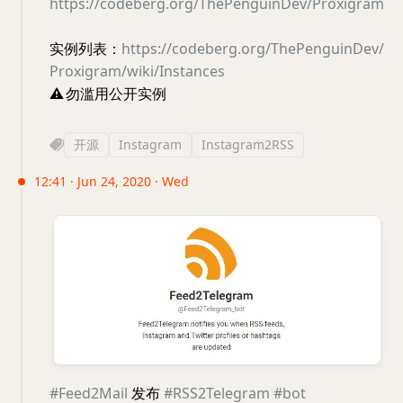
https://codeberg.org/ThePenguinDev/Proxigram
实例列表：
https://codeberg.org/ThePenguinDev/
Proxigram/wiki/Instances
⚠️
勿滥用公开实例
开源
Instagram
Instagram2RSS
12:41 · Jun 24, 2020 · Wed
#Feed2Mail
发布
#RSS2Telegram
#bot