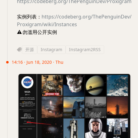
https://codeberg.org/ThePenguinDev/Proxigram
实例列表：
https://codeberg.org/ThePenguinDev/
Proxigram/wiki/Instances
⚠️
勿滥用公开实例
开源
Instagram
Instagram2RSS
14:16 · Jun 18, 2020 · Thu