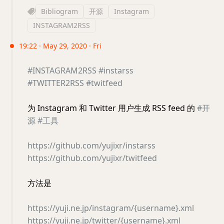
Bibliogram
开源
Instagram
INSTAGRAM2RSS
19:22 · May 29, 2020 · Fri
#INSTAGRAM2RSS
#instarss
#TWITTER2RSS
#twitfeed
为 Instagram 和 Twitter 用户生成 RSS feed 的
#开
源
#工具
https://github.com/yujixr/instarss
https://github.com/yujixr/twitfeed
方法是
https://yuji.ne.jp/instagram/{username}.xml
https://yuji.ne.jp/twitter/{username}.xml