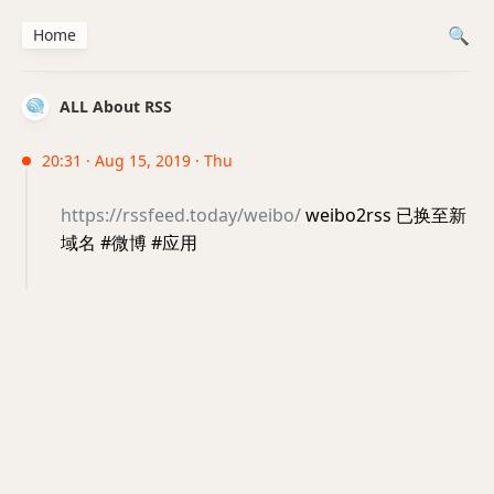
Home
ALL About RSS
20:31 · Aug 15, 2019 · Thu
https://rssfeed.today/weibo/
weibo2rss 已换至新
域名 #微博 #应用