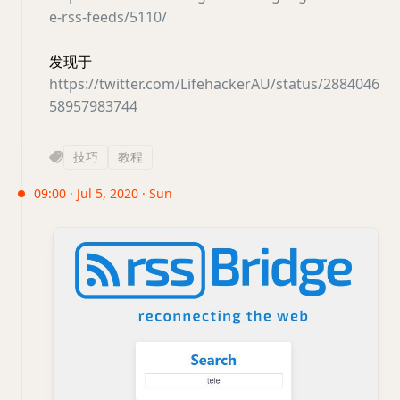
e-rss-feeds/5110/
发现于
https://twitter.com/LifehackerAU/status/2884046
58957983744
技巧
教程
09:00 · Jul 5, 2020 · Sun