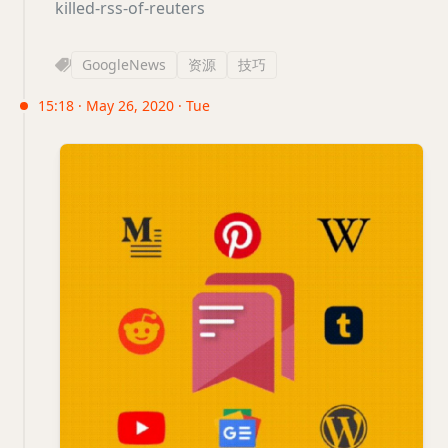
killed-rss-of-reuters
GoogleNews
资源
技巧
15:18 · May 26, 2020 · Tue