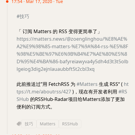
17:54 · Mar 17, 2020 · Tue
#技巧
「 订阅 Matters 的 RSS 变得更简单了」
https://matters.news/@zoenglinghou/%E8%AE%
A2%E9%98%85-matters-%E7%9A%84-rss-%E5%8F
%98%E5%BE%97%E6%9B%B4%E7%AE%80%E5%8
D%95%E4%BA%86-bafyreiawyva4y5dh4d3t3t5olb
lgeiog3dig2ejnlauaubbft5t2cbl3xq
此前推送过”用 FetchRSS 为
#Matters
生成 RSS“ (
ht
tps://t.me/aboutrss/427
)，现在有开发者利用
#RS
SHub
的RSSHub-Radar项目给Matters添加了更加
便利的订阅方式。
技巧
Matters
RSSHub