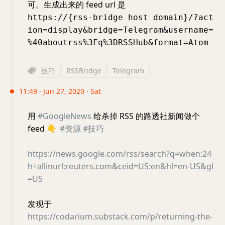
可。生成出来的 feed url 是
https://{rss-bridge host domain}/?act
ion=display&bridge=Telegram&username=
%40aboutrss%3Fq%3DRSSHub&format=Atom
技巧
RSSBridge
Telegram
11:49 · Jun 27, 2020 · Sat
用
#GoogleNews
给杀掉 RSS 的路透社新闻做个
feed
👇
#资源
#技巧
https://news.google.com/rss/search?q=when:24
h+allinurl:reuters.com&ceid=US:en&hl=en-US&gl
=US
发现于
https://codarium.substack.com/p/returning-the-