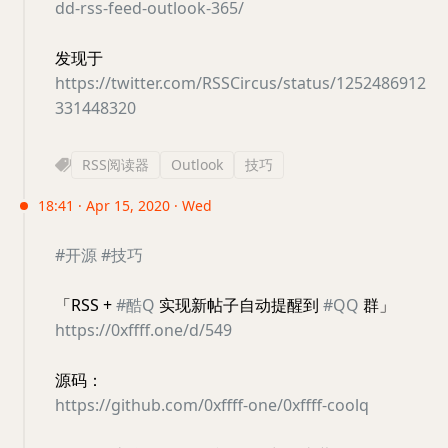
dd-rss-feed-outlook-365/
发现于
https://twitter.com/RSSCircus/status/1252486912
331448320
RSS阅读器
Outlook
技巧
18:41 · Apr 15, 2020 · Wed
#开源
#技巧
「RSS +
#酷Q
实现新帖子自动提醒到
#QQ
群」
https://0xffff.one/d/549
源码：
https://github.com/0xffff-one/0xffff-coolq