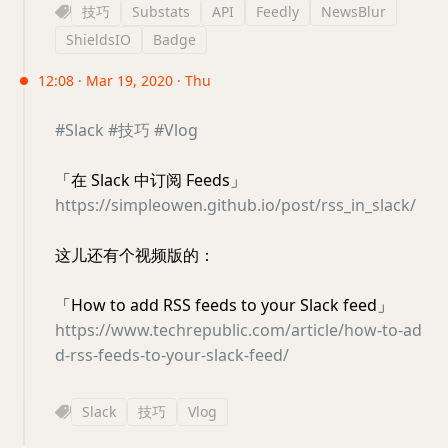
技巧
Substats
API
Feedly
NewsBlur
ShieldsIO
Badge
12:08 · Mar 19, 2020 · Thu
#Slack
#技巧
#Vlog
「在 Slack 中订阅 Feeds」
https://simpleowen.github.io/post/rss_in_slack/
这儿还有个视频版的：
「How to add RSS feeds to your Slack feed」
https://www.techrepublic.com/article/how-to-ad
d-rss-feeds-to-your-slack-feed/
Slack
技巧
Vlog