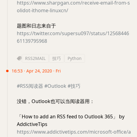
https://www.sharpgan.com/receive-email-from-s
olidot-ithome-linuxcn/
题图和日志来自于
https://twitter.com/supersu097/status/12568446
61139795968
RSS2MAIL
技巧
Python
16:53 · Apr 24, 2020 · Fri
#RSS阅读器
#Outlook
#技巧
没错，Outlook也可以当阅读器用：
「How to add an RSS feed to Outlook 365」 by
AddictiveTips
https://www.addictivetips.com/microsoft-office/a