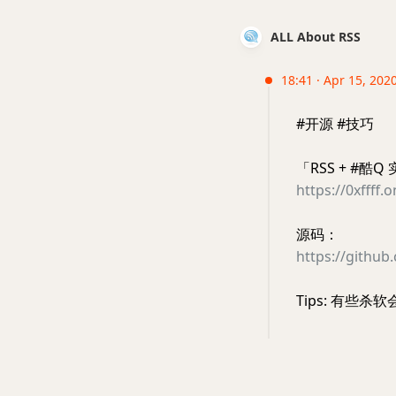
ALL About RSS
18:41 · Apr 15, 202
#开源 #技巧
「RSS + #酷
https://0xffff.
源码：
https://github.
Tips: 有些