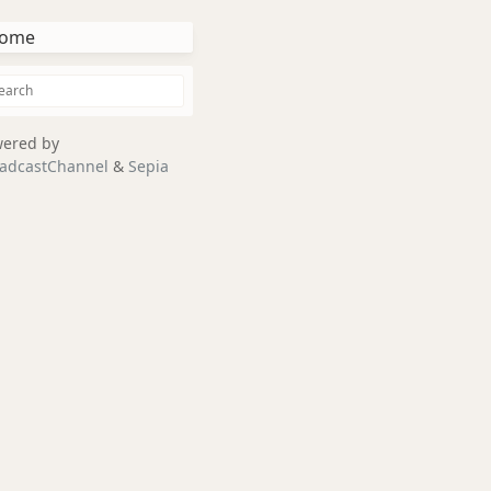
ome
ered by
adcastChannel
&
Sepia