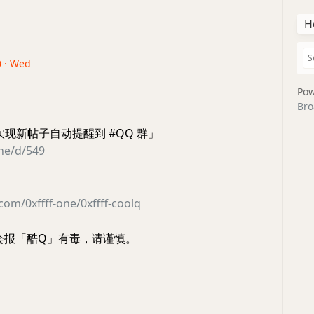
H
0 · Wed
Pow
Bro
Q 实现新帖子自动提醒到 #QQ 群」
one/d/549
com/0xffff-one/0xffff-coolq
杀软会报「酷Q」有毒，请谨慎。