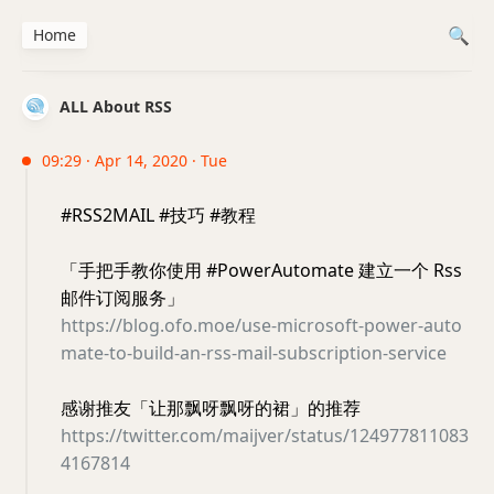
Home
ALL About RSS
09:29 · Apr 14, 2020 · Tue
#RSS2MAIL #技巧 #教程
「手把手教你使用 #PowerAutomate 建立一个 Rss
邮件订阅服务」
https://blog.ofo.moe/use-microsoft-power-auto
mate-to-build-an-rss-mail-subscription-service
感谢推友「让那飘呀飘呀的裙」的推荐
https://twitter.com/maijver/status/124977811083
4167814