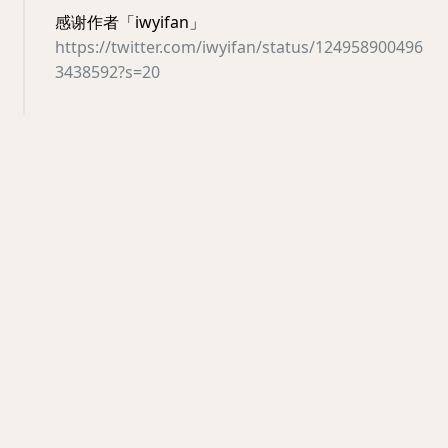
感谢作者「iwyifan」
https://twitter.com/iwyifan/status/124958900496
3438592?s=20