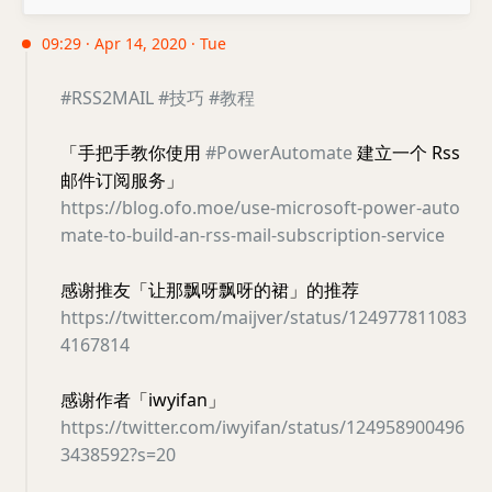
09:29 · Apr 14, 2020 · Tue
#RSS2MAIL
#技巧
#教程
「手把手教你使用
#PowerAutomate
建立一个 Rss
邮件订阅服务」
https://blog.ofo.moe/use-microsoft-power-auto
mate-to-build-an-rss-mail-subscription-service
感谢推友「让那飘呀飘呀的裙」的推荐
https://twitter.com/maijver/status/124977811083
4167814
感谢作者「iwyifan」
https://twitter.com/iwyifan/status/124958900496
3438592?s=20