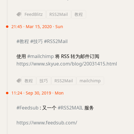
FeedBlitz
RSS2Mail
教程
21:45 · Mar 15, 2020 · Sun
#教程
#技巧
#RSS2Mail
使用
#mailchimp
将 RSS 转为邮件订阅
https://www.skyue.com/blog/20031415.html
教程
技巧
RSS2Mail
mailchimp
11:24 · Sep 30, 2019 · Mon
#Feedsub
: 又一个
#RSS2MAIL
服务
https://www.feedsub.com/