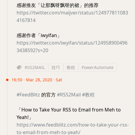
感谢推友「让那飘呀飘呀的裙」的推荐
https://twitter.com/maijver/status/124977811083
4167814
感谢作者「iwyifan」
https://twitter.com/iwyifan/status/124958900496
3438592?s=20
RSS2MAIL
技巧
教程
PowerAutomate
16:50 · Mar 28, 2020 · Sat
#FeedBlitz
的官方
#RSS2Mail
#教程
「How to Take Your RSS to Email from Meh to
Yeah!」
https://www.feedblitz.com/how-to-take-your-rss-
to-email-from-meh-to-yeah/