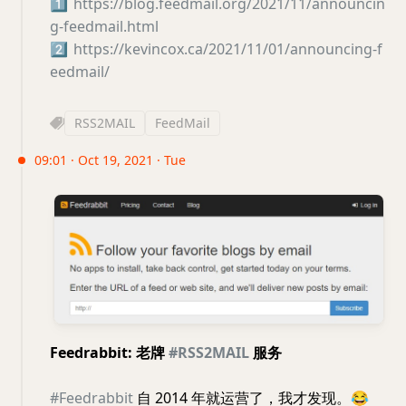
1️⃣
https://blog.feedmail.org/2021/11/announcin
g-feedmail.html
2️⃣
https://kevincox.ca/2021/11/01/announcing-f
eedmail/
RSS2MAIL
FeedMail
09:01 · Oct 19, 2021 · Tue
Feedrabbit: 老牌
#RSS2MAIL
服务
#Feedrabbit
自 2014 年就运营了，我才发现。
😂