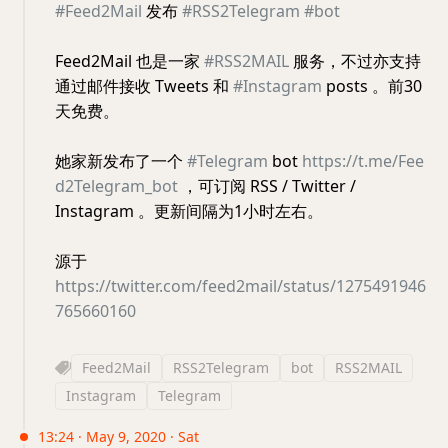
#Feed2Mail
发布
#RSS2Telegram
#bot
Feed2Mail 也是一家
#RSS2MAIL
服务，不过亦支持
通过邮件接收 Tweets 和
#Instagram
posts 。前30
天免费。
她家新发布了一个
#Telegram
bot
https://t.me/Fee
d2Telegram_bot
，可订阅 RSS / Twitter /
Instagram 。更新间隔为1小时左右。
源于
https://twitter.com/feed2mail/status/1275491946
765660160
Feed2Mail
RSS2Telegram
bot
RSS2MAIL
Instagram
Telegram
13:24 · May 9, 2020 · Sat