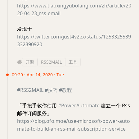
https://www.tiaoxingyubolang.com/zh/article/20
20-04-23_rss-email
发现于
https://twitter.com/just4v2ex/status/1253325539
332390920
开源
RSS2MAIL
工具
09:29 · Apr 14, 2020 · Tue
#RSS2MAIL
#技巧
#教程
「手把手教你使用
#PowerAutomate
建立一个 Rss
邮件订阅服务」
https://blog.ofo.moe/use-microsoft-power-auto
mate-to-build-an-rss-mail-subscription-service