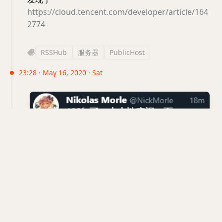
https://cloud.tencent.com/developer/article/164
2774
RSSHub
服务器
PublicHost
23:28 · May 16, 2020 · Sat