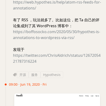
https://web.hypothes.is/help/atom-rss-feeds-for-
annotations/
有了 RSS ，玩法就多了。比如这位，把 Ta 自己的评
论集成到了其 WordPress 博客中：
https://boffosocko.com/2020/05/30/hypothes-is-
annotations-to-wordpress-via-rss/
发现于
https://twitter.com/ChrisAldrich/status/12672054
21787316224
开源
服务
Hypothesis
09:00 · Jun 19, 2020 · Fri