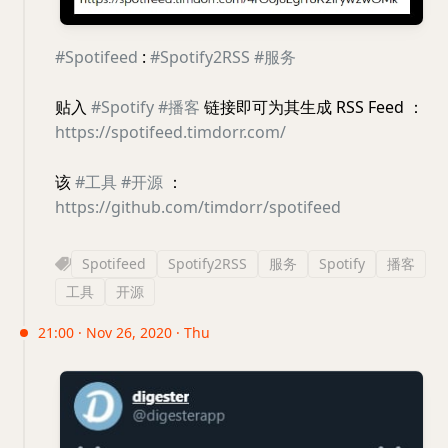
#Spotifeed
:
#Spotify2RSS
#服务
贴入
#Spotify
#播客
链接即可为其生成 RSS Feed ：
https://spotifeed.timdorr.com/
该
#工具
#开源
：
https://github.com/timdorr/spotifeed
Spotifeed
Spotify2RSS
服务
Spotify
播客
工具
开源
21:00 · Nov 26, 2020 · Thu