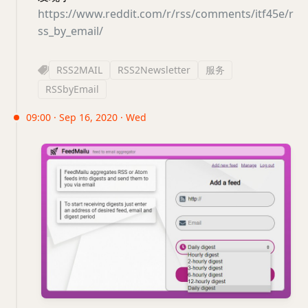
https://www.reddit.com/r/rss/comments/itf45e/r
ss_by_email/
RSS2MAIL
RSS2Newsletter
服务
RSSbyEmail
09:00 · Sep 16, 2020 · Wed