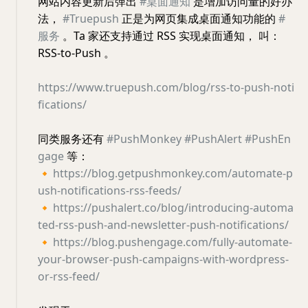
网站内容更新后弹出
#桌面通知
是增加访问量的好办
法，
#Truepush
正是为网页集成桌面通知功能的
#
服务
。Ta 家还支持通过 RSS 实现桌面通知， 叫：
RSS-to-Push 。
https://www.truepush.com/blog/rss-to-push-noti
fications/
同类服务还有
#PushMonkey
#PushAlert
#PushEn
gage
等：
🔸
https://blog.getpushmonkey.com/automate-p
ush-notifications-rss-feeds/
🔸
https://pushalert.co/blog/introducing-automa
ted-rss-push-and-newsletter-push-notifications/
🔸
https://blog.pushengage.com/fully-automate-
your-browser-push-campaigns-with-wordpress-
or-rss-feed/