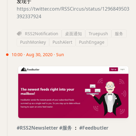
发现于
https://twitter.com/RSSCircus/status/1296849503
392337924
RSS2Notification
桌面通知
Truepush
服务
PushMonkey
PushAlert
PushEngage
10:00 · Aug 30, 2020 · Sun
#RSS2Newsletter
#服务
：
#Feedbutler