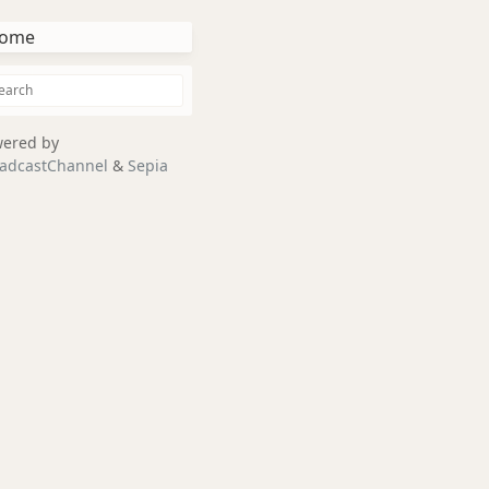
ome
ered by
adcastChannel
&
Sepia