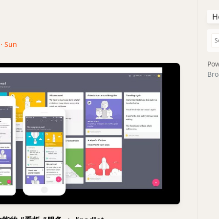
H
 · Sun
Pow
Bro