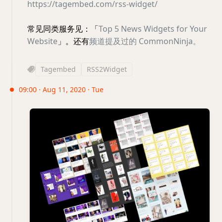
https://tagembed.com/rss-widget/
常见同类服务见：「
Top 5 News Widgets for Your
Website
」。还有
频道提及过的 CommonNinja。
Tagembed
RSS2Widget
09:00 · Aug 11, 2020 · Tue