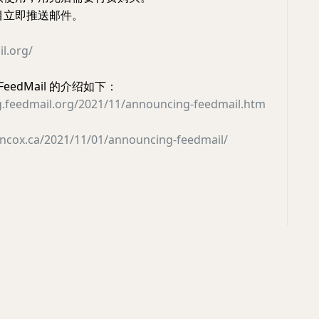
目立即推送邮件。
il.org/
eedMail 的介绍如下：
og.feedmail.org/2021/11/announcing-feedmail.htm
vincox.ca/2021/11/01/announcing-feedmail/