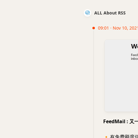
ALL About RSS
09:01 · Nov 10, 202
FeedMail : 
🔸
有免费额度