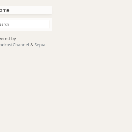
ome
ered by
adcastChannel
&
Sepia