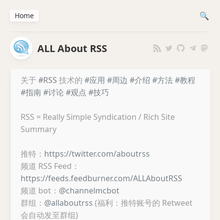
Home
ALL About RSS
关于
#RSS
技术的
#应用
#周边
#介绍
#方法
#教程
#指南
#讨论
#观点
#技巧
RSS = Really Simple Syndication / Rich Site
Summary
推特：
https://twitter.com/aboutrss
频道 RSS Feed：
https://feeds.feedburner.com/ALLAboutRSS
频道 bot：
@channelmcbot
群组：
@allaboutrss
(福利：推特账号的 Retweet
会自动发至群组)