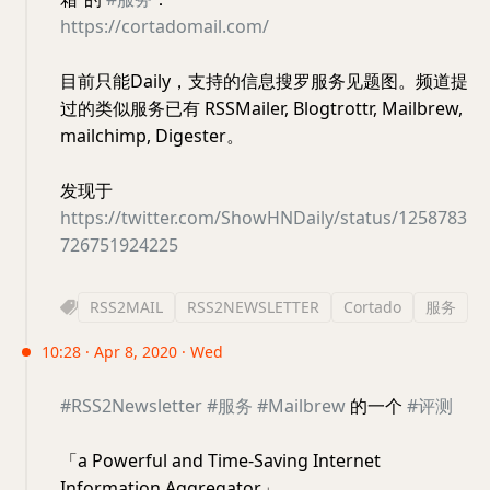
https://cortadomail.com/
目前只能Daily，支持的信息搜罗服务见题图。频道提
过的类似服务已有 RSSMailer, Blogtrottr, Mailbrew,
mailchimp, Digester。
发现于
https://twitter.com/ShowHNDaily/status/1258783
726751924225
RSS2MAIL
RSS2NEWSLETTER
Cortado
服务
10:28 · Apr 8, 2020 · Wed
#RSS2Newsletter
#服务
#Mailbrew
的一个
#评测
「a Powerful and Time-Saving Internet
Information Aggregator」