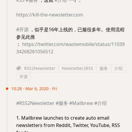
RSS
#服务
，这就
#介绍
一个：
https://kill-the-newsletter.com
#开源
，似乎是16年上线的，已服役多年。使用流程
参见此推
：
https://twitter.com/wastemobile/status/11039
34268261056512
RSS2Newsletter
Newsletter2RSS
服务
介绍
开源
10:28 · Mar 6, 2020 · Fri
#RSS2Newsletter
#服务
#Mailbrew
#介绍
1. Mailbrew launches to create auto email
newsletters from Reddit, Twitter, YouTube, RSS