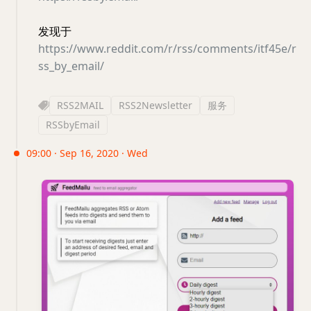
发现于
https://www.reddit.com/r/rss/comments/itf45e/r
ss_by_email/
RSS2MAIL
RSS2Newsletter
服务
RSSbyEmail
09:00 · Sep 16, 2020 · Wed