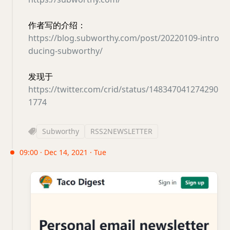
作者写的介绍：
https://blog.subworthy.com/post/20220109-intro
ducing-subworthy/
发现于
https://twitter.com/crid/status/148347041274290
1774
Subworthy
RSS2NEWSLETTER
09:00 · Dec 14, 2021 · Tue