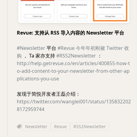
Revue: 支持从 RSS 导入内容的 Newsletter 平台
#Newsletter
平台
#Revue
今年年初刚被 Twitter 收
购
， Ta 家亦支持
#RSS2Newsletter
：
http://help.getrevue.co/en/articles/400855-how-t
o-add-content-to-your-newsletter-from-other-ap
plications-you-use
发现于简悦开发者王磊介绍：
https://twitter.com/wanglei001/status/135832202
8172959744
Newsletter
Revue
RSS2Newsletter