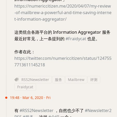
https://numericcitizen.me/2020/04/07/my-review
-of-mailbrew-a-powerful-and-time-saving-interne
t-information-aggregator/
这类统合各路平台的 Information Aggregator 服务
最近好常见，上一条提到的
#Fraidycat
也是。
作者在此：
https://twitter.com/numericcitizen/status/124755
7713611145218
RSS2Newsletter
服务
Mailbrew
评测
Fraidycat
19:48 · Mar 6, 2020 · Fri
有
#RSS2Newsletter
，自然也少不了
#Newsletter2