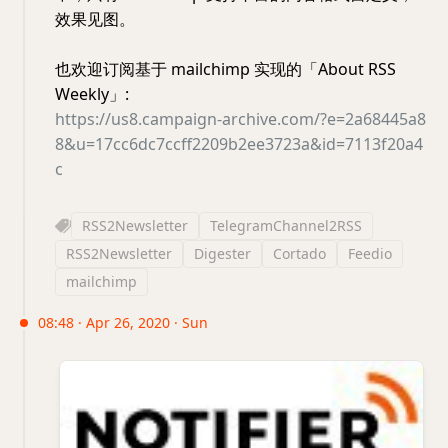
效果见图。
也欢迎订阅基于 mailchimp 实现的「About RSS
Weekly」:
https://us8.campaign-archive.com/?e=2a68445a8
8&u=17cc6dc7ccff2209b2ee3723a&id=7113f20a4
c
RSS2Newsletter
TelegramChannel2RSS
RSS2Newsletter
Digester
Cortado
Feedio
mailchimp
08:48 · Apr 26, 2020 · Sun