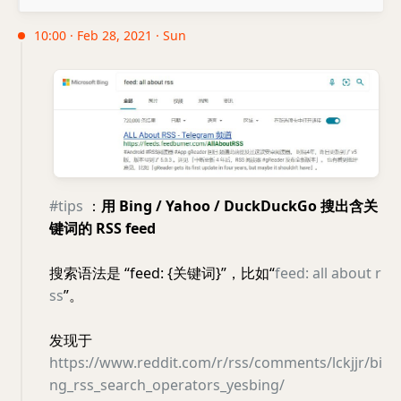
10:00 · Feb 28, 2021 · Sun
#tips
：
用 Bing / Yahoo / DuckDuckGo 搜出含关
键词的 RSS feed
搜索语法是 “feed: {关键词}”，比如“
feed: all about r
ss
”。
发现于
https://www.reddit.com/r/rss/comments/lckjjr/bi
ng_rss_search_operators_yesbing/