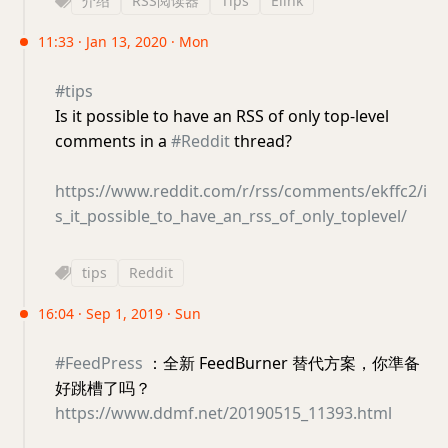
介绍
RSS阅读器
Tips
Elink
11:33 · Jan 13, 2020 · Mon
#tips
Is it possible to have an RSS of only top-level
comments in a
#Reddit
thread?
https://www.reddit.com/r/rss/comments/ekffc2/i
s_it_possible_to_have_an_rss_of_only_toplevel/
tips
Reddit
16:04 · Sep 1, 2019 · Sun
#FeedPress
：全新 FeedBurner 替代方案，你準备
好跳槽了吗？
https://www.ddmf.net/20190515_11393.html