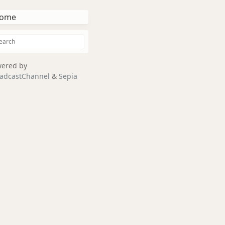
ome
ered by
adcastChannel
&
Sepia