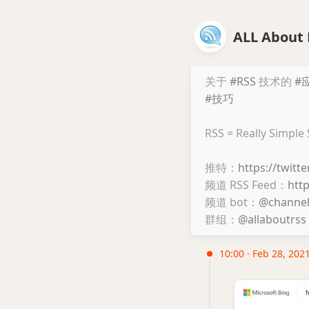
ALL About 
关于
#RSS
技术的
#
#技巧
RSS = Really Simple
推特：
https://twitt
频道 RSS Feed：
htt
频道 bot：
@channe
群组：
@allaboutrss
10:00 · Feb 28, 202