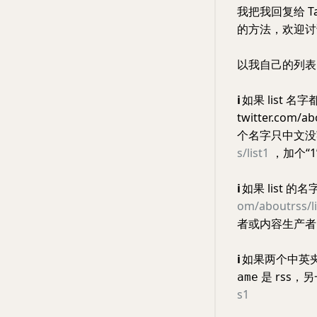
我把我回复给 T
的方法，欢迎讨
以我自己的列
ℹ️
如果 list 
twitter.com/abo
个名字只中文没
s/list1
，加个“
ℹ️
如果 list 
om/aboutrss/li
者或内容生产者」只
ℹ️
如果两个中英夹杂
是 rss，另
ame
s1