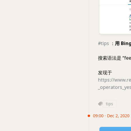
#tips
：
用 Bin
搜索语法是 “fee
发现于
https://www.re
_operators_ye
tips
09:00 · Dec 2, 2020