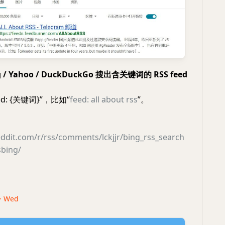
g / Yahoo / DuckDuckGo 搜出含关键词的 RSS feed
d: {关键词}”，比如“
feed: all about rss
”。
ddit.com/r/rss/comments/lckjjr/bing_rss_search
sbing/
 · Wed