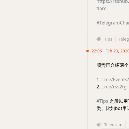
https://rsshu
flare
#TelegramCha
Tips
Tele
22:06 · Feb 29, 2020
顺势再介绍两
1.
t.me/Events
2.
t.me/rss2tg
#Tips
之所以用
类。比如bot甲
Telegram