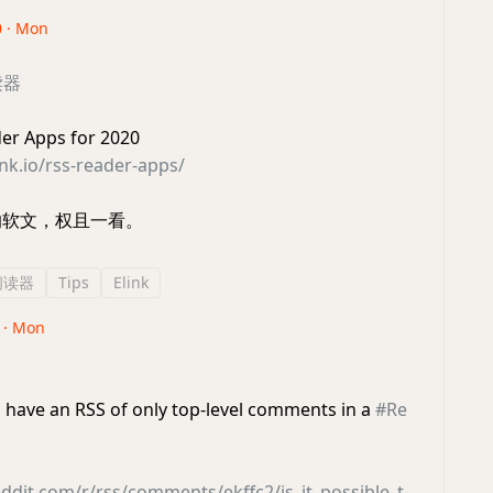
0 · Mon
读器
er Apps for 2020
ink.io/rss-reader-apps/
软文，权且一看。
阅读器
Tips
Elink
0 · Mon
to have an RSS of only top-level comments in a
#Re
ddit.com/r/rss/comments/ekffc2/is_it_possible_t