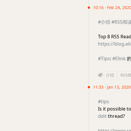
10:16 · Feb 24, 202
#介绍
#RSS阅
Top 8 RSS Read
https://blog.el
#Tips
:
#Elink
的
介绍
RSS
11:33 · Jan 13, 202
#tips
Is it possible 
ddit
thread?
https://www.re