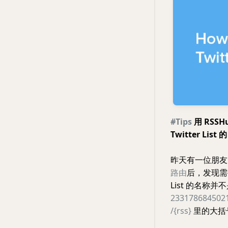
#Tips
用 RSSHu
Twitter List 的
昨天有一位朋
路由
后，发现需要 T
List 的名称
233178684502
/{rss}
里的大括