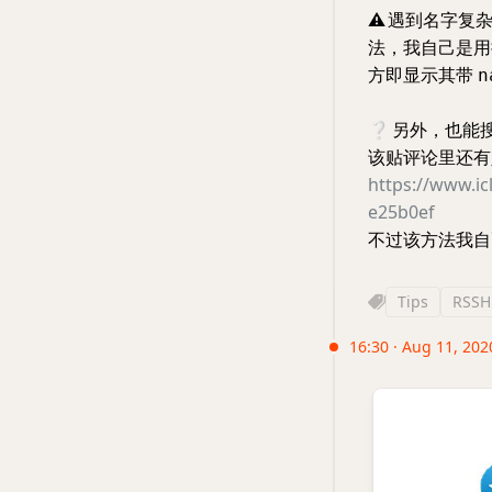
⚠️
遇到名字复杂、
法，我自己是用推特的
方即显示其带
n
❔
另外，也能
该贴评论里还有人
https://www.i
e25b0ef
不过该方法我自
Tips
RSSH
16:30 · Aug 11, 202