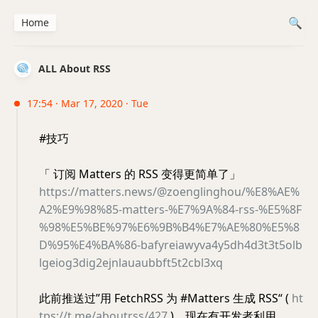
Home
ALL About RSS
17:54 · Mar 17, 2020 · Tue
#技巧
「 订阅 Matters 的 RSS 变得更简单了」
https://matters.news/@zoenglinghou/%E8%AE%
A2%E9%98%85-matters-%E7%9A%84-rss-%E5%8F
%98%E5%BE%97%E6%9B%B4%E7%AE%80%E5%8
D%95%E4%BA%86-bafyreiawyva4y5dh4d3t3t5olb
lgeiog3dig2ejnlauaubbft5t2cbl3xq
此前推送过”用 FetchRSS 为 #Matters 生成 RSS“ (
ht
tps://t.me/aboutrss/427
)，现在有开发者利用