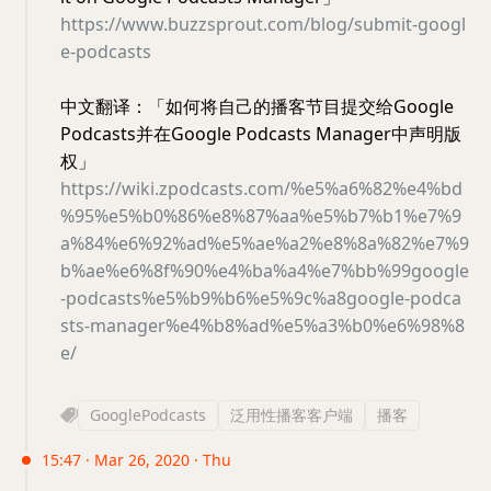
https://www.buzzsprout.com/blog/submit-googl
e-podcasts
中文翻译：「如何将自己的播客节目提交给Google
Podcasts并在Google Podcasts Manager中声明版
权」
https://wiki.zpodcasts.com/%e5%a6%82%e4%bd
%95%e5%b0%86%e8%87%aa%e5%b7%b1%e7%9
a%84%e6%92%ad%e5%ae%a2%e8%8a%82%e7%9
b%ae%e6%8f%90%e4%ba%a4%e7%bb%99google
-podcasts%e5%b9%b6%e5%9c%a8google-podca
sts-manager%e4%b8%ad%e5%a3%b0%e6%98%8
e/
GooglePodcasts
泛用性播客客户端
播客
15:47 · Mar 26, 2020 · Thu