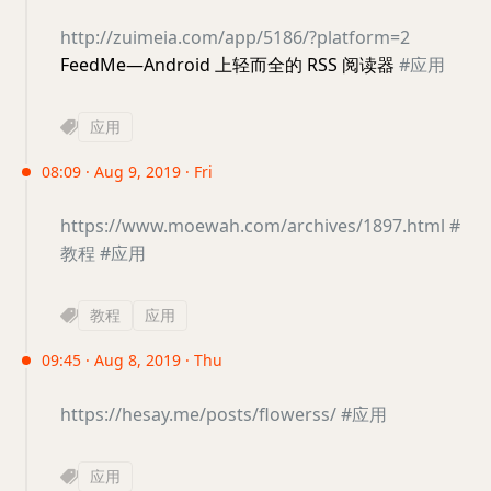
http://zuimeia.com/app/5186/?platform=2
FeedMe—Android 上轻而全的 RSS 阅读器
#应用
应用
08:09 · Aug 9, 2019 · Fri
https://www.moewah.com/archives/1897.html
#
教程
#应用
教程
应用
09:45 · Aug 8, 2019 · Thu
https://hesay.me/posts/flowerss/
#应用
应用