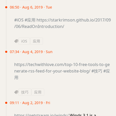
06:50 · Aug 6, 2019 · Tue
#iOS
#应用
https://starkrimson.github.io/2017/09
/06/ReadOnIntroduction/
iOS
应用
07:34 · Aug 4, 2019 · Sun
https://techwithlove.com/top-10-free-tools-to-ge
nerate-rss-feed-for-your-website-blog/
#技巧
#应
用
技巧
应用
09:11 · Aug 2, 2019 · Fri
https://getstream.io/winds/
Winds 3.1 is a