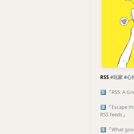
RSS
#玩家
#心
1️⃣
「
RSS: A Gr
2️⃣
「
Escape th
RSS feeds
」
3️⃣
「
What good