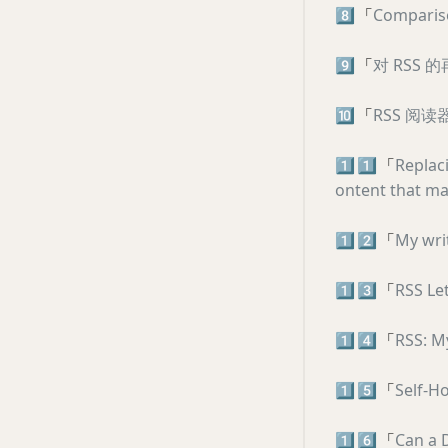
8️⃣
「
Comparis
9️⃣
「
对 RSS
🔟
「
RSS 阅
1️⃣
1️⃣
「
Replac
ontent that ma
1️⃣
2️⃣
「
My wri
1️⃣
3️⃣
「
RSS Le
1️⃣
4️⃣
「
RSS: M
1️⃣
5️⃣
「
Self-Ho
1️⃣
6️⃣
「
Can a 