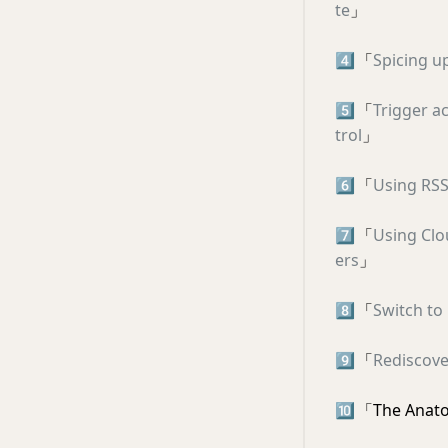
te
」
4️⃣
「
Spicing u
5️⃣
「
Trigger a
trol
」
6️⃣
「
Using RSS
7️⃣
「
Using Clo
ers
」
8️⃣
「
Switch to
9️⃣
「
Rediscove
🔟
「The Anato