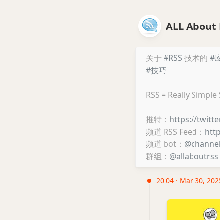
ALL About 
关于
#RSS
技术的
#
#技巧
RSS = Really Simple
推特：
https://twitt
频道 RSS Feed：
htt
频道 bot：
@channe
群组：
@allaboutrss
20:04 · Mar 30, 202