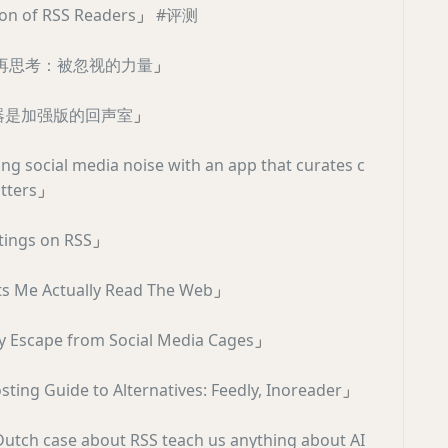
on of RSS Readers
」
#评测
 的再思考：被忽视的力量
」
读器是加强版的回声室
」
ing social media noise with an app that curates c
tters
」
tings on RSS
」
ts Me Actually Read The Web
」
y Escape from Social Media Cages
」
sting Guide to Alternatives: Feedly, Inoreader
」
Dutch case about RSS teach us anything about AI