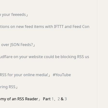
p your feeeeds
」
ctions on new feed items with IFTTT and Feed Con
 over JSON Feeds?
」
udflare on your website could be blocking RSS us
 RSS for your online media!
」
#YouTube
ring RSS
」
my of an RSS Reader」 Part
1
、
2
&
3