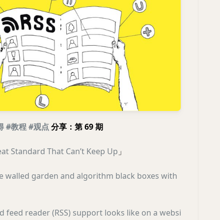
得
#教程
#观点
分享：第 69 期
eat Standard That Can’t Keep Up
」
e walled garden and algorithm black boxes with
 feed reader (RSS) support looks like on a websi