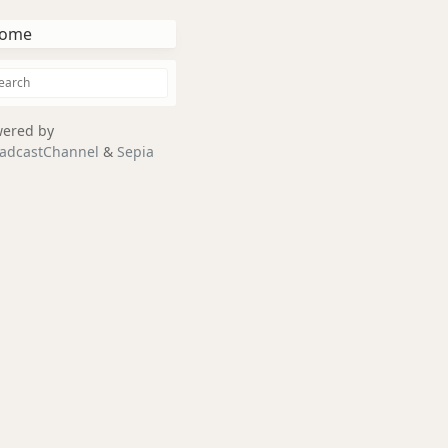
ome
ered by
adcastChannel
&
Sepia