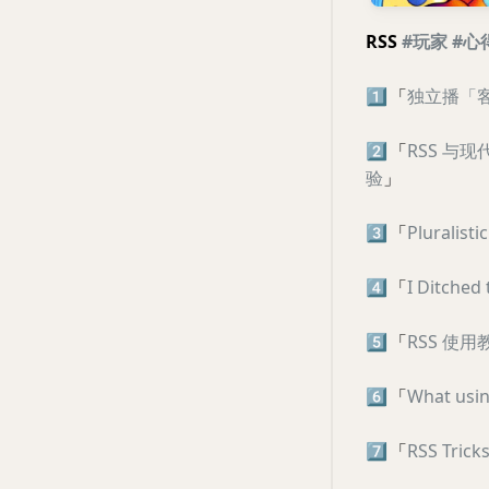
RSS
#玩家
#心
1️⃣
「
独立播「客
2️⃣
「
RSS 与
验
」
3️⃣
「
Pluralisti
4️⃣
「
I Ditched
5️⃣
「
RSS 使用教
6️⃣
「
What usin
7️⃣
「
RSS Trick