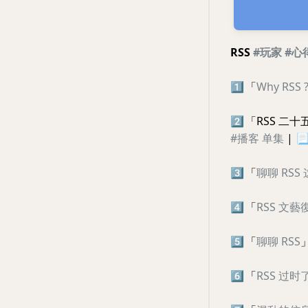
RSS
#玩家
#心
1️⃣
「
Why RSS 
2️⃣
「RSS 二
#播客
单集
|

3️⃣
「
聊聊 RSS
4️⃣
「
RSS 文
5️⃣
「
聊聊 RSS
6️⃣
「
RSS 过时