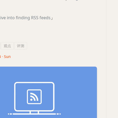
ive into finding RSS feeds
」
】
观点
评测
4 · Sun