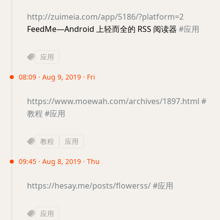
http://zuimeia.com/app/5186/?platform=2
FeedMe—Android 上轻而全的 RSS 阅读器
#应用
应用
08:09 · Aug 9, 2019 · Fri
https://www.moewah.com/archives/1897.html
#
教程
#应用
教程
应用
09:45 · Aug 8, 2019 · Thu
https://hesay.me/posts/flowerss/
#应用
应用