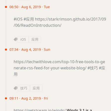
06:50 · Aug 6, 2019 · Tue
#iOS
#应用
https://starkrimson.github.io/2017/09
/06/ReadOnIntroduction/
iOS
应用
07:34 · Aug 4, 2019 · Sun
https://techwithlove.com/top-10-free-tools-to-ge
nerate-rss-feed-for-your-website-blog/
#技巧
#应
用
技巧
应用
09:11 · Aug 2, 2019 · Fri
https://getstream.io/winds/
Winds 3.1 is a