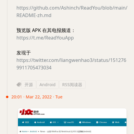
https://github.com/Ashinch/ReadYou/blob/main/
README-zh.md
预览版 APK 在其电报频道：
https://t.me/ReadYouApp
发现于
https://twitter.com/liangwenhao3/status/151276
9911705473034
开源
Android
RSS阅读器
20:01 · Mar 22, 2022 · Tue