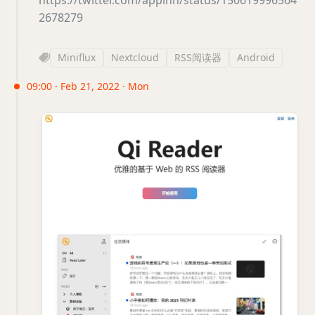
https://twitter.com/appinn/status/150619996564
2678279
Miniflux
Nextcloud
RSS阅读器
Android
09:00 · Feb 21, 2022 · Mon