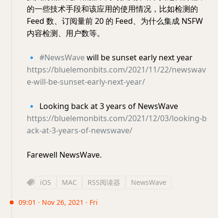
的一些技术手段和该应用的使用情况，比如检测的
Feed 数、订阅量前 20 的 Feed、为什么集成 NSFW
内容检测、用户数等。
🔹
#NewsWave
will be sunset early next year
https://bluelemonbits.com/2021/11/22/newswav
e-will-be-sunset-early-next-year/
🔹
Looking back at 3 years of NewsWave
https://bluelemonbits.com/2021/12/03/looking-b
ack-at-3-years-of-newswave/
Farewell NewsWave.
iOS
MAC
RSS阅读器
NewsWave
09:01 · Nov 26, 2021 · Fri