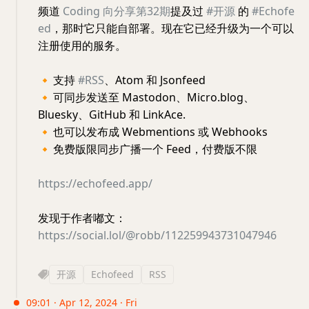
频道
Coding 向分享第32期
提及过
#开源
的
#Echofe
ed
，那时它只能自部署。现在它已经升级为一个可以
注册使用的服务。
🔸
支持
#RSS
、Atom 和 Jsonfeed
🔸
可同步发送至 Mastodon、Micro.blog、
Bluesky、GitHub 和 LinkAce.
🔸
也可以发布成 Webmentions 或 Webhooks
🔸
免费版限同步广播一个 Feed，付费版不限
https://echofeed.app/
发现于作者嘟文：
https://social.lol/@robb/112259943731047946
开源
Echofeed
RSS
09:01 · Apr 12, 2024 · Fri