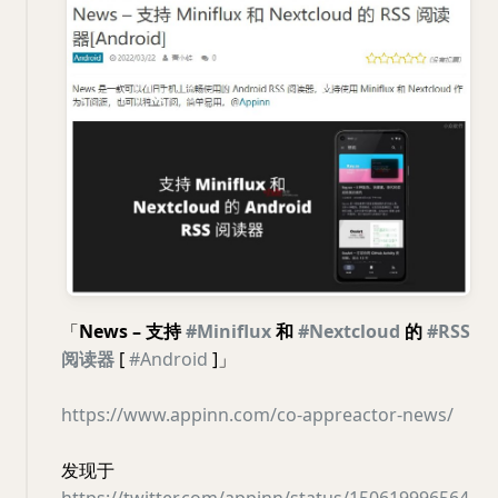
「
News – 支持
#Miniflux
和
#Nextcloud
的
#RSS
阅读器
[
#Android
]」
https://www.appinn.com/co-appreactor-news/
发现于