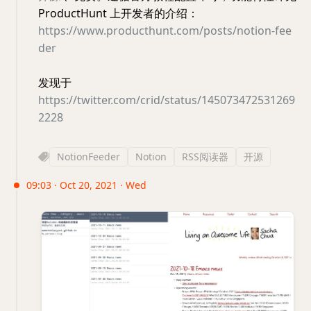
ProductHunt 上开发者的介绍：
https://www.producthunt.com/posts/notion-fee
der
发现于
https://twitter.com/crid/status/145073472531269
2228
NotionFeeder
Notion
RSS阅读器
开源
09:03 · Oct 20, 2021 · Wed