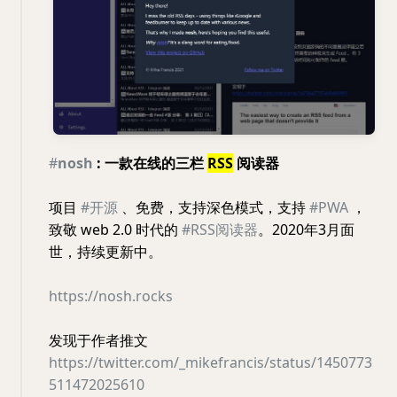
#
nosh
: 一款在线的三栏
RSS
阅读器
项目
#开源
、免费，支持深色模式，支持
#PWA
，
致敬 web 2.0 时代的
#RSS阅读器
。2020年3月面
世，持续更新中。
https://nosh.rocks
发现于作者推文
https://twitter.com/_mikefrancis/status/1450773
511472025610