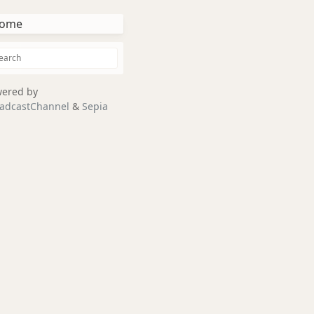
ome
ered by
adcastChannel
&
Sepia