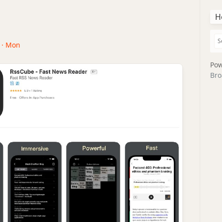
H
2 · Mon
Pow
Bro