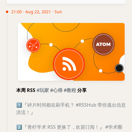
21:00 · Aug 22, 2021 · Sun
本周 RSS
#玩家
#心得
#教程
分享
1️⃣
「
碎片时间都在刷手机？ #RSSHub 带你逃出信息
洪流！
」
2️⃣
「
青柠学术 RSS 更换了，欢迎订阅！
」
#学术圈