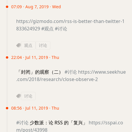
07:09 · Aug 7, 2019 · Wed
https://gizmodo.com/rss-is-better-than-twitter-1
833624929
#观点
#讨论
观点
讨论
22:04 · Jul 11, 2019 · Thu
「封闭」的观察（二）
#讨论
https://www.seekhue
.com/2018/research/close-observe-2
讨论
08:56 · Jul 11, 2019 · Thu
#讨论
少数派：论 RSS 的「复兴」
https://sspai.co
m/post/43998