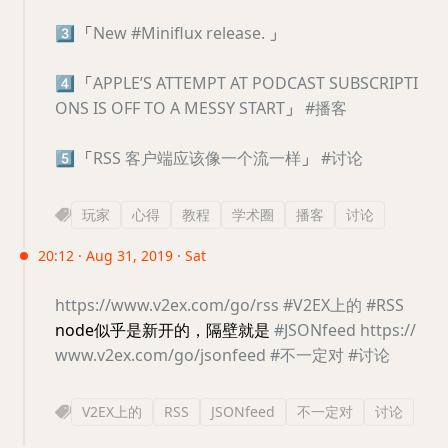
3️⃣
「
New #Miniflux release.
」
4️⃣
「
APPLE’S ATTEMPT AT PODCAST SUBSCRIPTI
ONS IS OFF TO A MESSY START
」
#播客
5️⃣
「
RSS 客户端应该像一个流一样
」
#讨论
玩家
心得
教程
学术圈
播客
讨论
20:12 · Aug 31, 2019 · Sat
https://www.v2ex.com/go/rss
#V2EX上的
#RSS
node似乎是新开的，隔壁就是
#JSONfeed
https://
www.v2ex.com/go/jsonfeed
#不一定对
#讨论
V2EX上的
RSS
JSONfeed
不一定对
讨论