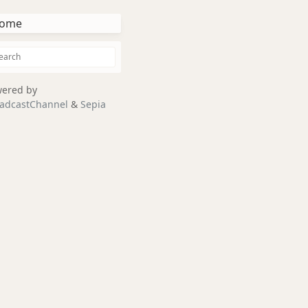
ome
ered by
adcastChannel
&
Sepia