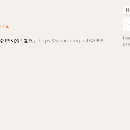
H
 · Thu
Pow
论 RSS 的「复兴」
https://sspai.com/post/43998
Bro