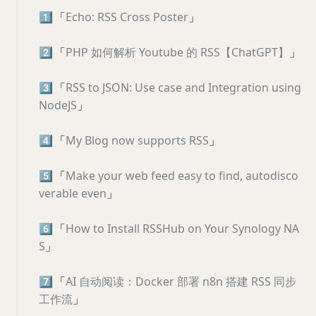
1️⃣
「
Echo: RSS Cross Poster
」
2️⃣
「
PHP 如何解析 Youtube 的 RSS【ChatGPT】
」
3️⃣
「
RSS to JSON: Use case and Integration using
NodeJS
」
4️⃣
「
My Blog now supports RSS
」
5️⃣
「
Make your web feed easy to find, autodisco
verable even
」
6️⃣
「
How to Install RSSHub on Your Synology NA
S
」
7️⃣
「
AI 自动阅读：Docker 部署 n8n 搭建 RSS 同步
工作流
」