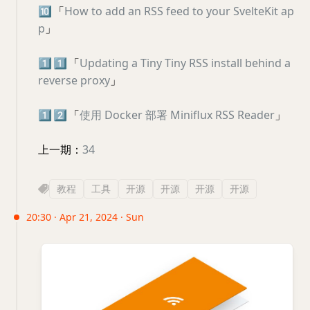
🔟
「
How to add an RSS feed to your SvelteKit ap
p
」
1️⃣
1️⃣
「
Updating a Tiny Tiny RSS install behind a
reverse proxy
」
1️⃣
2️⃣
「
使用 Docker 部署 Miniflux RSS Reader
」
上一期：
34
教程
工具
开源
开源
开源
开源
20:30 · Apr 21, 2024 · Sun