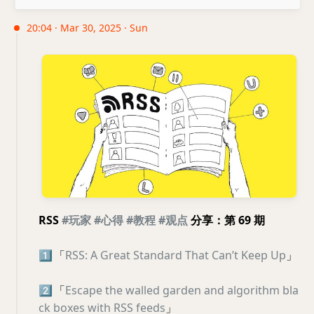
20:04 · Mar 30, 2025 · Sun
RSS
#玩家
#心得
#教程
#观点
分享：第 69 期
1️⃣
「
RSS: A Great Standard That Can’t Keep Up
」
2️⃣
「
Escape the walled garden and algorithm bla
ck boxes with RSS feeds
」