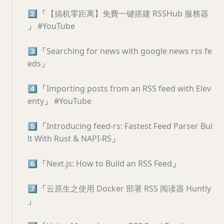
2️⃣
「
【搞机零距离】免費一键搭建 RSSHub 服務器
」
#YouTube
3️⃣
「
Searching for news with google news rss fe
eds
」
4️⃣
「
Importing posts from an RSS feed with Elev
enty
」
#YouTube
5️⃣
「
Introducing feed-rs: Fastest Feed Parser Bui
lt With Rust & NAPI-RS
」
6️⃣
「
Next.js: How to Build an RSS Feed
」
7️⃣
「
云原生之使用 Docker 部署 RSS 阅读器 Huntly
」