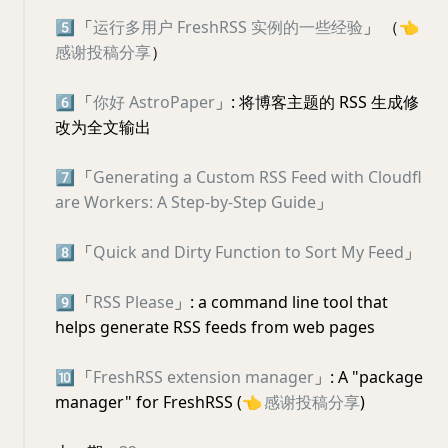
5️⃣
「
运行多用户 FreshRSS 实例的一些经验
」 （
👈
感谢投稿分享
）
6️⃣
「
你好 AstroPaper
」: 将博客主题的 RSS 生成修
改为全文输出
7️⃣
「
Generating a Custom RSS Feed with Cloudfl
are Workers: A Step-by-Step Guide
」
8️⃣
「
Quick and Dirty Function to Sort My Feed
」
9️⃣
「
RSS Please
」: a command line tool that
helps generate RSS feeds from web pages
🔟
「
FreshRSS extension manager
」: A "package
manager" for FreshRSS (
👈
感谢投稿分享
)