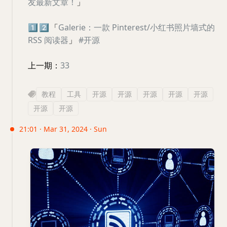
友最新文章！
」
1️⃣
2️⃣
「
Galerie：一款 Pinterest/小红书照片墙式的
RSS 阅读器
」
#开源
上一期：
33
教程
工具
开源
开源
开源
开源
开源
开源
开源
21:01 · Mar 31, 2024 · Sun