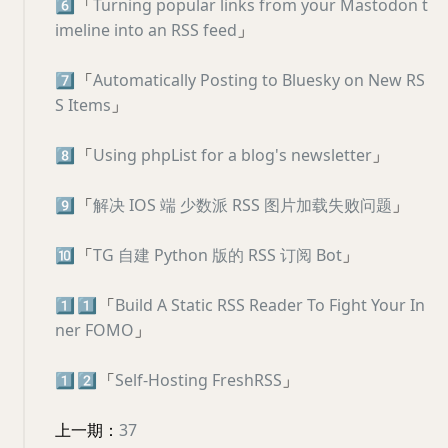
6️⃣
「
Turning popular links from your Mastodon t
imeline into an RSS feed
」
7️⃣
「
Automatically Posting to Bluesky on New RS
S Items
」
8️⃣
「
Using phpList for a blog's newsletter
」
9️⃣
「
解决 IOS 端 少数派 RSS 图片加载失败问题
」
🔟
「
TG 自建 Python 版的 RSS 订阅 Bot
」
1️⃣
1️⃣
「
Build A Static RSS Reader To Fight Your In
ner FOMO
」
1️⃣
2️⃣
「
Self-Hosting FreshRSS
」
上一期：
37