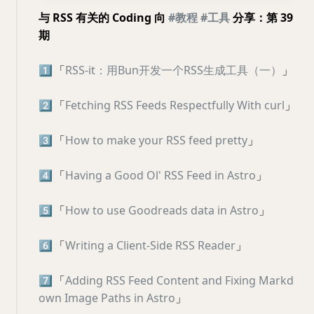
与 RSS 有关的 Coding 向
#教程
#工具
分享：第 39
期
1️⃣
「
RSS-it：用Bun开发一个RSS生成工具（一）
」
2️⃣
「
Fetching RSS Feeds Respectfully With curl
」
3️⃣
「
How to make your RSS feed pretty
」
4️⃣
「
Having a Good Ol' RSS Feed in Astro
」
5️⃣
「
How to use Goodreads data in Astro
」
6️⃣
「
Writing a Client-Side RSS Reader
」
7️⃣
「
Adding RSS Feed Content and Fixing Markd
own Image Paths in Astro
」