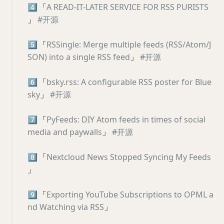
4️⃣
「
A READ-IT-LATER SERVICE FOR RSS PURISTS
」
#开源
5️⃣
「
RSSingle: Merge multiple feeds (RSS/Atom/J
SON) into a single RSS feed
」
#开源
6️⃣
「
bsky.rss: A configurable RSS poster for Blue
sky
」
#开源
7️⃣
「
PyFeeds: DIY Atom feeds in times of social
media and paywalls
」
#开源
8️⃣
「
Nextcloud News Stopped Syncing My Feeds
」
9️⃣
「
Exporting YouTube Subscriptions to OPML a
nd Watching via RSS
」