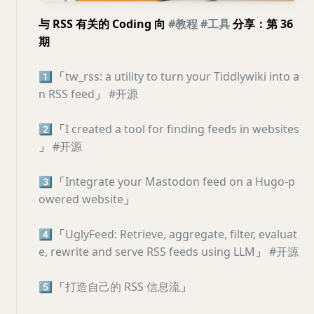
与 RSS 有关的 Coding 向
#教程
#工具
分享：第 36
期
1️⃣
「
tw_rss: a utility to turn your Tiddlywiki into a
n RSS feed
」
#开源
2️⃣
「
I created a tool for finding feeds in websites
」
#开源
3️⃣
「
Integrate your Mastodon feed on a Hugo-p
owered website
」
4️⃣
「
UglyFeed: Retrieve, aggregate, filter, evaluat
e, rewrite and serve RSS feeds using LLM
」
#开源
5️⃣
「
打造自己的 RSS 信息流
」