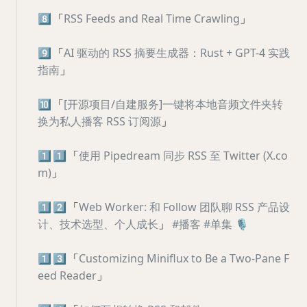
8️⃣
「
RSS Feeds and Real Time Crawling
」
9️⃣
「
AI 驱动的 RSS 摘要生成器：Rust + GPT-4 实践
指南
」
🔟
「
[开源项目/自建服务]一键将本地音频文件夹转
换为私人播客 RSS 订阅源
」
1️⃣
1️⃣
「
使用 Pipedream 同步 RSS 至 Twitter (X.co
m)
」
1️⃣
2️⃣
「
Web Worker: 和 Follow 团队聊 RSS 产品设
计、技术选型、个人成长
」
#播客
#单集
🎙
1️⃣
3️⃣
「
Customizing Miniflux to Be a Two-Pane F
eed Reader
」