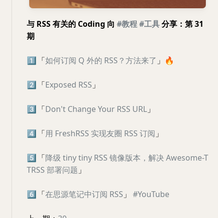
与 RSS 有关的 Coding 向
#教程
#工具
分享：第 31
期
1️⃣
「
如何订阅 Q 外的 RSS？方法来了
」
🔥
2️⃣
「
Exposed RSS
」
3️⃣
「
Don't Change Your RSS URL
」
4️⃣
「
用 FreshRSS 实现友圈 RSS 订阅
」
5️⃣
「
降级 tiny tiny RSS 镜像版本，解决 Awesome-T
TRSS 部署问题
」
6️⃣
「
在思源笔记中订阅 RSS
」
#YouTube