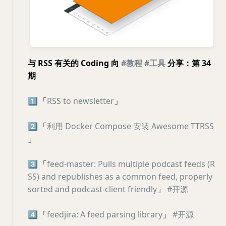
与 RSS 有关的 Coding 向
#教程
#工具
分享：第 34
期
1️⃣
「
RSS to newsletter
」
2️⃣
「
利用 Docker Compose 安装 Awesome TTRSS
」
3️⃣
「
feed-master: Pulls multiple podcast feeds (R
SS) and republishes as a common feed, properly
sorted and podcast-client friendly
」
#开源
4️⃣
「
feedjira: A feed parsing library
」
#开源