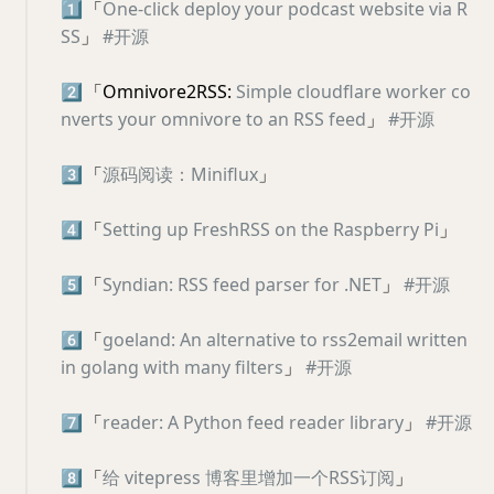
1️⃣
「
One-click deploy your podcast website via R
SS
」
#开源
2️⃣
「Omnivore2RSS:
Simple cloudflare worker co
nverts your omnivore to an RSS feed
」
#开源
3️⃣
「
源码阅读：Miniflux
」
4️⃣
「
Setting up FreshRSS on the Raspberry Pi
」
5️⃣
「
Syndian: RSS feed parser for .NET
」
#开源
6️⃣
「
goeland: An alternative to rss2email written
in golang with many filters
」
#开源
7️⃣
「
reader: A Python feed reader library
」
#开源
8️⃣
「
给 vitepress 博客里增加一个RSS订阅
」