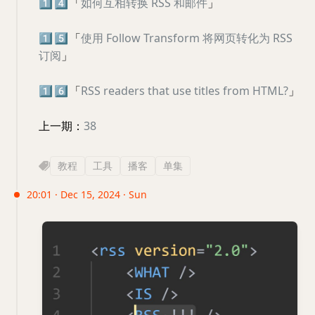
1️⃣
4️⃣
「
如何互相转换 RSS 和邮件
」
1️⃣
5️⃣
「
使用 Follow Transform 将网页转化为 RSS
订阅
」
1️⃣
6️⃣
「
RSS readers that use titles from HTML?
」
上一期：
38
教程
工具
播客
单集
20:01 · Dec 15, 2024 · Sun