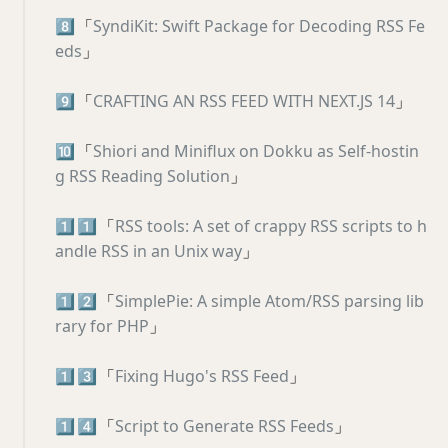
8️⃣
「
SyndiKit: Swift Package for Decoding RSS Fe
eds
」
9️⃣
「
CRAFTING AN RSS FEED WITH NEXT.JS 14
」
🔟
「
Shiori and Miniflux on Dokku as Self-hostin
g RSS Reading Solution
」
1️⃣
1️⃣
「
RSS tools: A set of crappy RSS scripts to h
andle RSS in an Unix way
」
1️⃣
2️⃣
「
SimplePie: A simple Atom/RSS parsing lib
rary for PHP
」
1️⃣
3️⃣
「
Fixing Hugo's RSS Feed
」
1️⃣
4️⃣
「
Script to Generate RSS Feeds
」