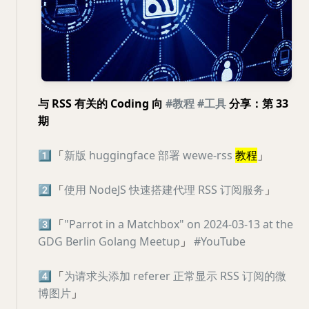
与 RSS 有关的 Coding 向
#教程
#工具
分享：第 33
期
1️⃣
「
新版 huggingface 部署 wewe-rss
教程
」
2️⃣
「
使用 NodeJS 快速搭建代理 RSS 订阅服务
」
3️⃣
「
"Parrot in a Matchbox" on 2024-03-13 at the
GDG Berlin Golang Meetup
」
#YouTube
4️⃣
「
为请求头添加 referer 正常显示 RSS 订阅的微
博图片
」