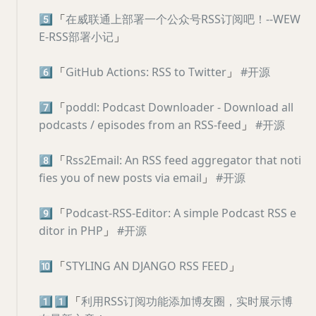
5️⃣
「
在威联通上部署一个公众号RSS订阅吧！--WEW
E-RSS部署小记
」
6️⃣
「
GitHub Actions: RSS to Twitter
」
#开源
7️⃣
「
poddl: Podcast Downloader - Download all
podcasts / episodes from an RSS-feed
」
#开源
8️⃣
「
Rss2Email: An RSS feed aggregator that noti
fies you of new posts via email
」
#开源
9️⃣
「
Podcast-RSS-Editor: A simple Podcast RSS e
ditor in PHP
」
#开源
🔟
「
STYLING AN DJANGO RSS FEED
」
1️⃣
1️⃣
「
利用RSS订阅功能添加博友圈，实时展示博