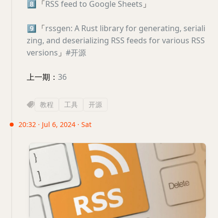
8️⃣
「
RSS feed to Google Sheets
」
9️⃣
「
rssgen: A Rust library for generating, seriali
zing, and deserializing RSS feeds for various RSS
versions
」
#开源
上一期：
36
教程
工具
开源
20:32 · Jul 6, 2024 · Sat