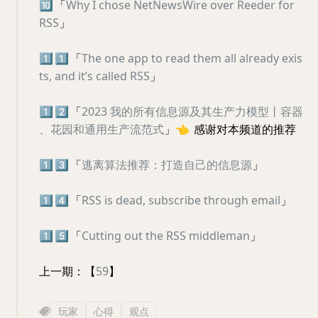
🔟
「
Why I chose NetNewsWire over Reeder for
RSS
」
1️⃣
1️⃣
「
The one app to read them all already exis
ts, and it’s called RSS
」
1️⃣
2️⃣
「
2023 我的所有信息源及其生产力模型丨容器
、花园和通用生产流范式
」
👈
感谢对本频道的推荐
1️⃣
3️⃣
「
逃离算法推荐：打造自己的信息源
」
1️⃣
4️⃣
「
RSS is dead, subscribe through email
」
1️⃣
5️⃣
「
Cutting out the RSS middleman
」
上一期：【
59
】
玩家
心得
观点