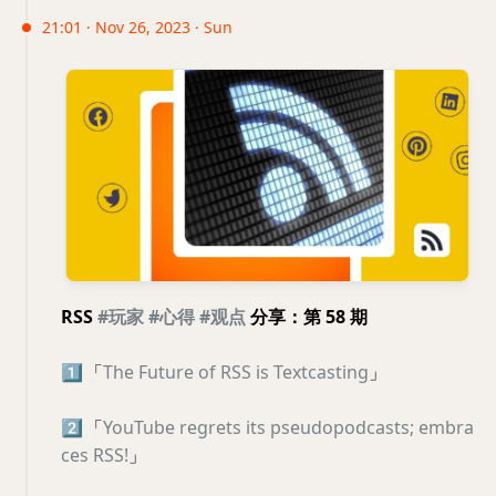
21:01 · Nov 26, 2023 · Sun
RSS
#玩家
#心得
#观点
分享：第 58 期
1️⃣
「
The Future of RSS is Textcasting
」
2️⃣
「
YouTube regrets its pseudopodcasts; embra
ces RSS!
」