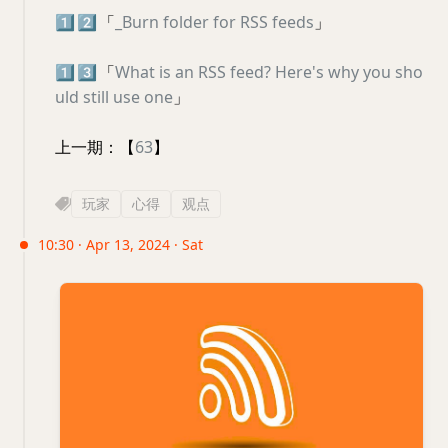
1️⃣
2️⃣
「
_Burn folder for RSS feeds
」
1️⃣
3️⃣
「
What is an RSS feed? Here's why you sho
uld still use one
」
上一期：【
63
】
玩家
心得
观点
10:30 · Apr 13, 2024 · Sat