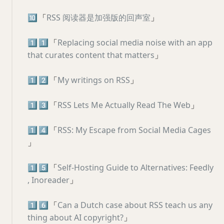
🔟
「
RSS 阅读器是加强版的回声室
」
1️⃣
1️⃣
「
Replacing social media noise with an app
that curates content that matters
」
1️⃣
2️⃣
「
My writings on RSS
」
1️⃣
3️⃣
「
RSS Lets Me Actually Read The Web
」
1️⃣
4️⃣
「
RSS: My Escape from Social Media Cages
」
1️⃣
5️⃣
「
Self-Hosting Guide to Alternatives: Feedly
, Inoreader
」
1️⃣
6️⃣
「
Can a Dutch case about RSS teach us any
thing about AI copyright?
」