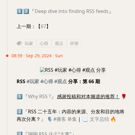
1️⃣
7️⃣
「
Deep dive into finding RSS feeds
」
上一期：【
67
】
玩家
心得
观点
评测
08:59 · Sep 29, 2024 · Sun
RSS
#玩家
#心得
#观点
分享：第 66 期
1️⃣
「
Why RSS ?
」
感谢投稿和对本频道的推荐！
🌹
2️⃣
「RSS 二十五年：内容的来源、分发和目的地将
再次分离？」
🎙
#播客
单集
|
📃
文字总结
🔥
3️⃣
「
聊聊 RSS 这个“古董”
」