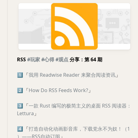
RSS
#玩家
#心得
#观点
分享：第 64 期
1️⃣
「
我用 Readwise Reader 来聚合阅读资讯
」
2️⃣
「
How Do RSS Feeds Work?
」
3️⃣
「
一款 Rust 编写的极简主义的桌面 RSS 阅读器：
Lettura
」
4️⃣
「
打造自动化动画影音库，下载党永不为奴！（1
）——RSS自动订阅
」