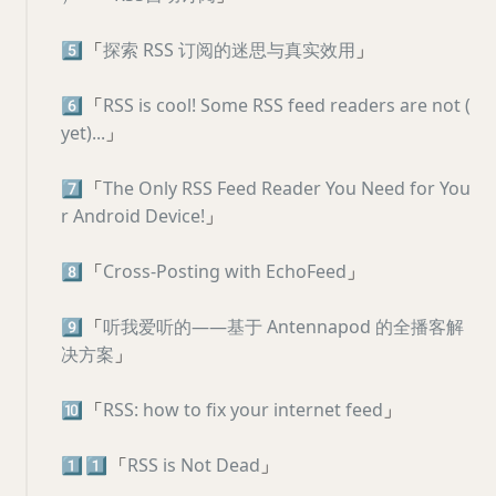
5️⃣
「
探索 RSS 订阅的迷思与真实效用
」
6️⃣
「
RSS is cool! Some RSS feed readers are not (
yet)...
」
7️⃣
「
The Only RSS Feed Reader You Need for You
r Android Device!
」
8️⃣
「
Cross-Posting with EchoFeed
」
9️⃣
「
听我爱听的——基于 Antennapod 的全播客解
决方案
」
🔟
「
RSS: how to fix your internet feed
」
1️⃣
1️⃣
「
RSS is Not Dead
」