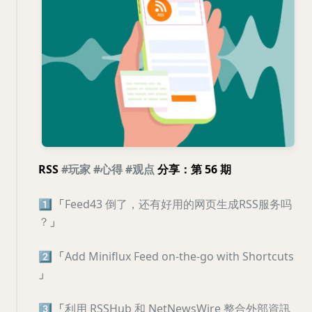
RSS
#玩家
#心得
#观点
分享：第 56 期
1️⃣
「
Feed43 倒了，还有好用的网页生成RSS服务吗
？
」
2️⃣
「
Add Miniflux Feed on-the-go with Shortcuts
」
3️⃣
「
利用 RSSHub 和 NetNewsWire 整合外部資訊