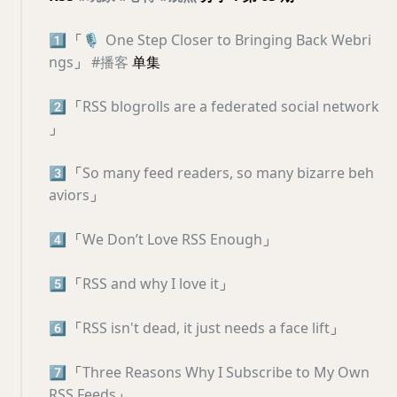
1️⃣
「
🎙
One Step Closer to Bringing Back Webri
ngs
」
#播客
单集
2️⃣
「
RSS blogrolls are a federated social network
」
3️⃣
「
So many feed readers, so many bizarre beh
aviors
」
4️⃣
「
We Don’t Love RSS Enough
」
5️⃣
「
RSS and why I love it
」
6️⃣
「
RSS isn't dead, it just needs a face lift
」
7️⃣
「
Three Reasons Why I Subscribe to My Own
RSS Feeds
」