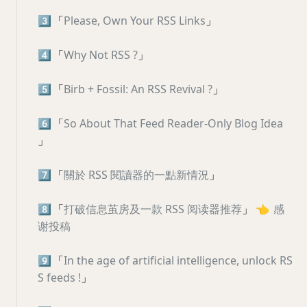
3️⃣
「
Please, Own Your RSS Links
」
4️⃣
「
Why Not RSS ?
」
5️⃣
「
Birb + Fossil: An RSS Revival ?
」
6️⃣
「
So About That Feed Reader-Only Blog Idea
」
7️⃣
「
關於 RSS 閱讀器的一點新情況
」
8️⃣
「
打破信息茧房及一款 RSS 阅读器推荐
」
👈
感
谢投稿
9️⃣
「
In the age of artificial intelligence, unlock RS
S feeds !
」