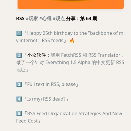
RSS
#玩家
#心得
#观点
分享：第 63 期
1️⃣
「
Happy 25th birthday to the "backbone of m
y internet", RSS feeds
」
🔥
2️⃣
「小众软件：
我用 FetchRSS 和 RSS Translator，
做了一个针对 Everything 1.5 Alpha 的中文更新 RSS
地址
」
3️⃣
「
Full text in RSS, please
」
4️⃣
「
Is (my) RSS dead?
」
5️⃣
「
RSS Feed Organization Strategies And New
Feed Cost
」