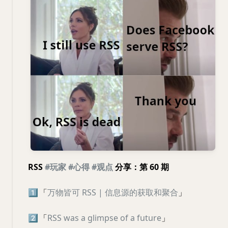
RSS
#玩家
#心得
#观点
分享：第 60 期
1️⃣
「
万物皆可 RSS | 信息源的获取和聚合
」
2️⃣
「
RSS was a glimpse of a future
」