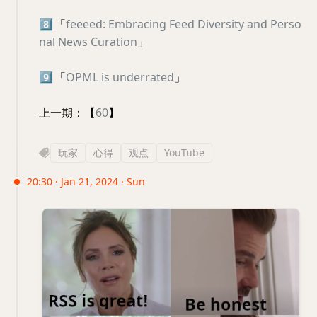
8️⃣
「
feeeed: Embracing Feed Diversity and Perso
nal News Curation
」
9️⃣
「
OPML is underrated
」
上一期：【
60
】
玩家
心得
观点
YouTube
20:30 · Jan 21, 2024 · Sun