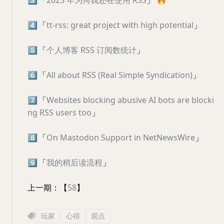
3️⃣
「
2023 年为何我还在使用 RSS
」
🔥
4️⃣
「
tt-rss: great project with high potential
」
5️⃣
「
个人博客 RSS 订阅数统计
」
6️⃣
「
All about RSS (Real Simple Syndication)
」
7️⃣
「
Websites blocking abusive AI bots are blocki
ng RSS users too
」
8️⃣
「
On Mastodon Support in NetNewsWire
」
9️⃣
「
我的稍后读流程
」
上一期：【
58
】
玩家
心得
观点