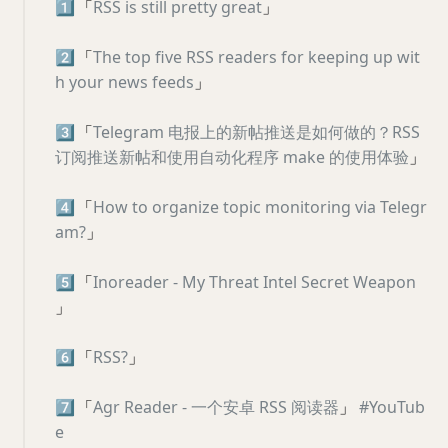
1️⃣
「
RSS is still pretty great
」
2️⃣
「
The top five RSS readers for keeping up wit
h your news feeds
」
3️⃣
「
Telegram 电报上的新帖推送是如何做的？RSS
订阅推送新帖和使用自动化程序 make 的使用体验
」
4️⃣
「
How to organize topic monitoring via Telegr
am?
」
5️⃣
「
Inoreader - My Threat Intel Secret Weapon
」
6️⃣
「
RSS?
」
7️⃣
「
Agr Reader - 一个安卓 RSS 阅读器
」
#YouTub
e