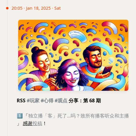
20:05 · Jan 18, 2025 · Sat
RSS
#玩家
#心得
#观点
分享：第 68 期
1️⃣
「
独立播「客」死了...吗？致所有播客听众和主播
」
感谢
投稿
！