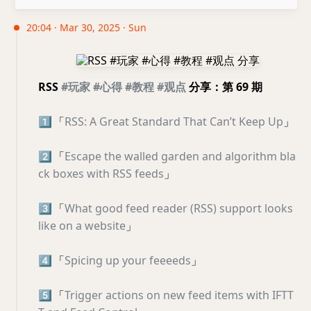
20:04 · Mar 30, 2025 · Sun
RSS
#玩家
#心得
#教程
#观点
分享：第 69 期
1️⃣
「
RSS: A Great Standard That Can’t Keep Up
」
2️⃣
「
Escape the walled garden and algorithm bla
ck boxes with RSS feeds
」
3️⃣
「
What good feed reader (RSS) support looks
like on a website
」
4️⃣
「
Spicing up your feeeeds
」
5️⃣
「
Trigger actions on new feed items with IFTT