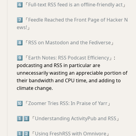
6️⃣
「
Full-text RSS feed is an offline-friendly act
」
7️⃣
「
Feedle Reached the Front Page of Hacker N
ews!
」
8️⃣
「
RSS on Mastodon and the Fediverse
」
9️⃣
「
Earth Notes: RSS Podcast Efficiency
」:
podcasting and RSS in particular are
unnecessarily wasting an appreciable portion of
their bandwidth and CPU time, and adding to
climate change.
🔟
「
Zoomer Tries RSS: In Praise of Yarr
」
1️⃣
1️⃣
「
Understanding ActivityPub and RSS
」
1️⃣
2️⃣
「
Using FreshRSS with Omnivore
」