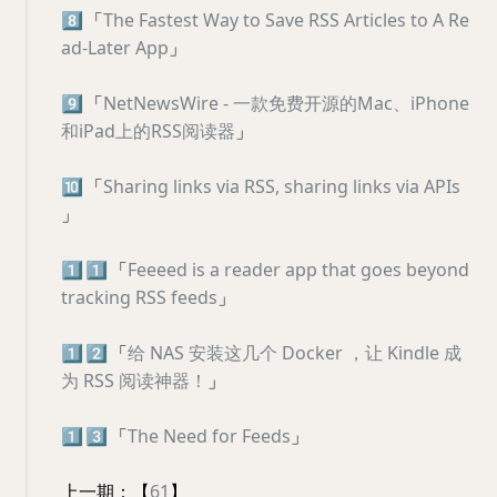
8️⃣
「
The Fastest Way to Save RSS Articles to A Re
ad-Later App
」
9️⃣
「
NetNewsWire - 一款免费开源的Mac、iPhone
和iPad上的RSS阅读器
」
🔟
「
Sharing links via RSS, sharing links via APIs
」
1️⃣
1️⃣
「
Feeeed is a reader app that goes beyond
tracking RSS feeds
」
1️⃣
2️⃣
「
给 NAS 安装这几个 Docker ，让 Kindle 成
为 RSS 阅读神器！
」
1️⃣
3️⃣
「
The Need for Feeds
」
上一期：【
61
】