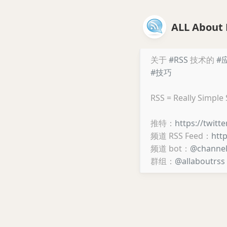
ALL About 
关于
#RSS
技术的
#
#技巧
RSS = Really Simple
推特：
https://twitt
频道 RSS Feed：
htt
频道 bot：
@channe
群组：
@allaboutrss