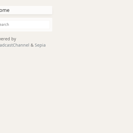
ome
ered by
adcastChannel
&
Sepia