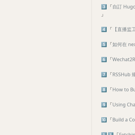
3️⃣
「
自訂 Hug
」
4️⃣
「
【直播监工】
5️⃣
「
如何在 nex
6️⃣
「
Wechat2
7️⃣
「
RSSHu
8️⃣
「
How to Bu
9️⃣
「
Using Cha
🔟
「
Build a C
1️⃣
1️⃣
「
Fetchi