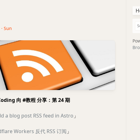
H
 · Sun
Pow
Bro
Coding 向 #教程 分享：第 24 期
d a blog post RSS feed in Astro
」
flare Workers 反代 RSS 订阅
」