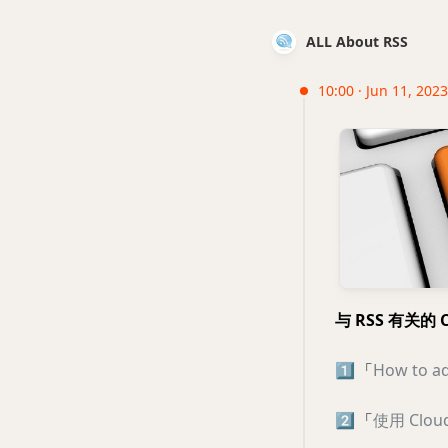
ALL About RSS
10:00 · Jun 11, 2023
与 RSS 有关的 
1️⃣
「
How to ad
2️⃣
「
使用 Cloud