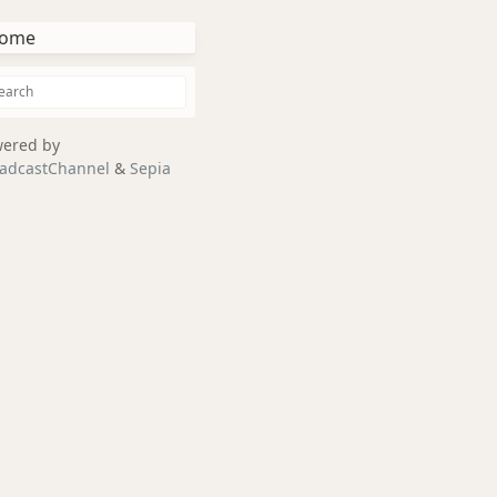
ome
ered by
adcastChannel
&
Sepia