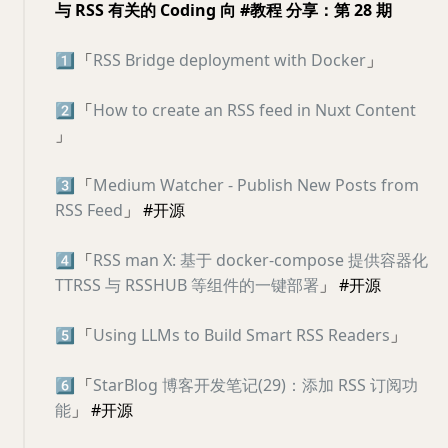
与 RSS 有关的 Coding 向 #教程 分享：第 28 期
1️⃣
「
RSS Bridge deployment with Docker
」
2️⃣
「
How to create an RSS feed in Nuxt Content
」
3️⃣
「
Medium Watcher - Publish New Posts from
RSS Feed
」 #开源
4️⃣
「
RSS man X: 基于 docker-compose 提供容器化
TTRSS 与 RSSHUB 等组件的一键部署
」 #开源
5️⃣
「
Using LLMs to Build Smart RSS Readers
」
6️⃣
「
StarBlog 博客开发笔记(29)：添加 RSS 订阅功
能
」 #开源