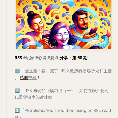
RSS
#玩家
#心得
#观点
分享：第 68 期
1️⃣
「
独立播「客」死了...吗？致所有播客听众和主播
」
感谢
投稿
！
2️⃣
「
RSS 与现代阅读习惯（一）：如何在碎片化时
代重塑深度阅读体验
」
3️⃣
「
Pluralistic: You should be using an RSS read
er
」