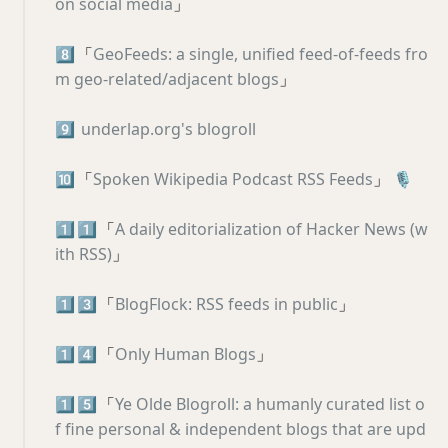
on social media
」
8️⃣
「
GeoFeeds: a single, unified feed-of-feeds fro
m geo-related/adjacent blogs
」
9️⃣
underlap.org's blogroll
🔟
「
Spoken Wikipedia Podcast RSS Feeds
」
🎙
1️⃣
1️⃣
「
A daily editorialization of Hacker News (w
ith RSS)
」
1️⃣
3️⃣
「
BlogFlock: RSS feeds in public
」
1️⃣
4️⃣
「
Only Human Blogs
」
1️⃣
5️⃣
「
Ye Olde Blogroll: a humanly curated list o
f fine personal & independent blogs that are upd