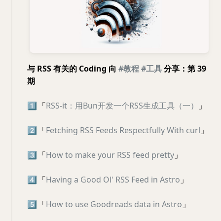
与 RSS 有关的 Coding 向
#教程
#工具
分享：第 39
期
1️⃣
「
RSS-it：用Bun开发一个RSS生成工具（一）
」
2️⃣
「
Fetching RSS Feeds Respectfully With curl
」
3️⃣
「
How to make your RSS feed pretty
」
4️⃣
「
Having a Good Ol' RSS Feed in Astro
」
5️⃣
「
How to use Goodreads data in Astro
」