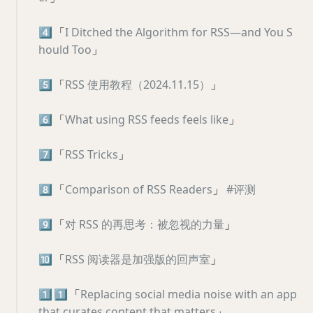
4️⃣
「
I Ditched the Algorithm for RSS—and You S
hould Too
」
5️⃣
「
RSS 使用教程（2024.11.15）
」
6️⃣
「
What using RSS feeds feels like
」
7️⃣
「
RSS Tricks
」
8️⃣
「
Comparison of RSS Readers
」
#评测
9️⃣
「
对 RSS 的再思考：被忽视的力量
」
🔟
「
RSS 阅读器是加强版的回声室
」
1️⃣
1️⃣
「
Replacing social media noise with an app
that curates content that matters
」