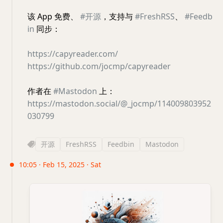
该 App 免费、
#开源
，支持与
#FreshRSS
、
#Feedb
in
同步：
https://capyreader.com/
https://github.com/jocmp/capyreader
作者在
#Mastodon
上：
https://mastodon.social/@_jocmp/114009803952
030799
开源
FreshRSS
Feedbin
Mastodon
10:05 · Feb 15, 2025 · Sat