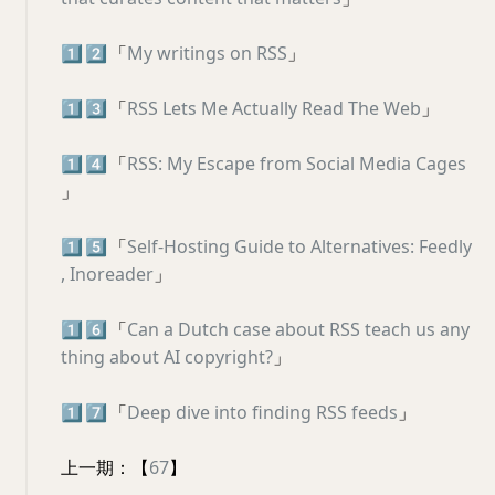
1️⃣
2️⃣
「
My writings on RSS
」
1️⃣
3️⃣
「
RSS Lets Me Actually Read The Web
」
1️⃣
4️⃣
「
RSS: My Escape from Social Media Cages
」
1️⃣
5️⃣
「
Self-Hosting Guide to Alternatives: Feedly
, Inoreader
」
1️⃣
6️⃣
「
Can a Dutch case about RSS teach us any
thing about AI copyright?
」
1️⃣
7️⃣
「
Deep dive into finding RSS feeds
」
上一期：【
67
】