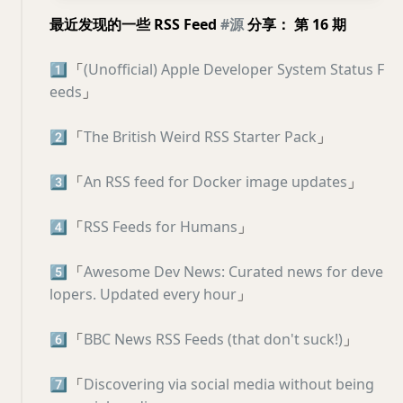
最近发现的一些 RSS Feed
#源
分享： 第 16 期
1️⃣
「
(Unofficial) Apple Developer System Status F
eeds
」
2️⃣
「
The British Weird RSS Starter Pack
」
3️⃣
「
An RSS feed for Docker image updates
」
4️⃣
「
RSS Feeds for Humans
」
5️⃣
「
Awesome Dev News: Curated news for deve
lopers. Updated every hour
」
6️⃣
「
BBC News RSS Feeds (that don't suck!)
」
7️⃣
「
Discovering via social media without being