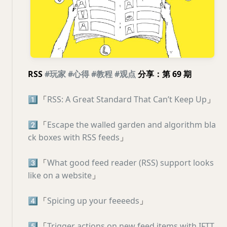
RSS
#玩家
#心得
#教程
#观点
分享：第 69 期
1️⃣
「
RSS: A Great Standard That Can’t Keep Up
」
2️⃣
「
Escape the walled garden and algorithm bla
ck boxes with RSS feeds
」
3️⃣
「
What good feed reader (RSS) support looks
like on a website
」
4️⃣
「
Spicing up your feeeeds
」
5️⃣
「
Trigger actions on new feed items with IFTT