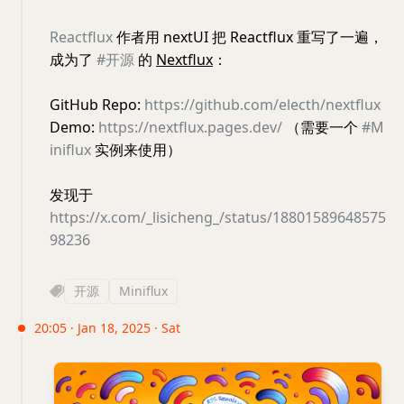
Reactflux
作者用 nextUI 把 Reactflux 重写了一遍，
成为了
#开源
的
Nextflux
：
GitHub Repo:
https://github.com/electh/nextflux
Demo:
https://nextflux.pages.dev/
（需要一个
#M
iniflux
实例来使用）
发现于
https://x.com/_lisicheng_/status/18801589648575
98236
开源
Miniflux
20:05 · Jan 18, 2025 · Sat