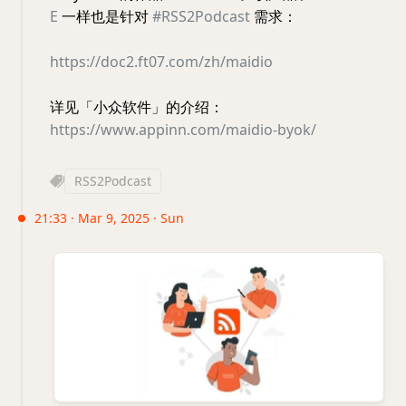
E
一样也是针对
#RSS2Podcast
需求：
https://doc2.ft07.com/zh/maidio
详见「小众软件」的介绍：
https://www.appinn.com/maidio-byok/
RSS2Podcast
21:33 · Mar 9, 2025 · Sun