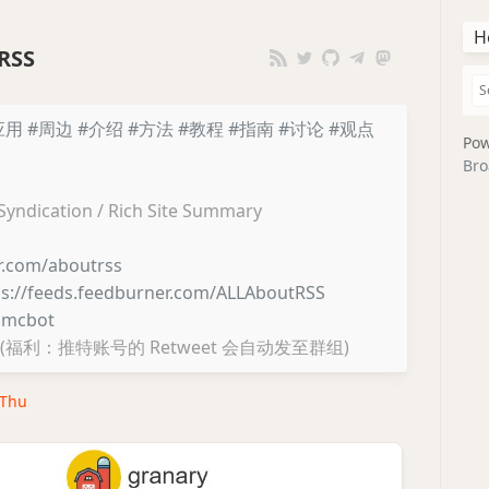
H
RSS
应用
#周边
#介绍
#方法
#教程
#指南
#讨论
#观点
Pow
Bro
 Syndication / Rich Site Summary
er.com/aboutrss
ps://feeds.feedburner.com/ALLAboutRSS
lmcbot
(福利：推特账号的 Retweet 会自动发至群组)
· Thu