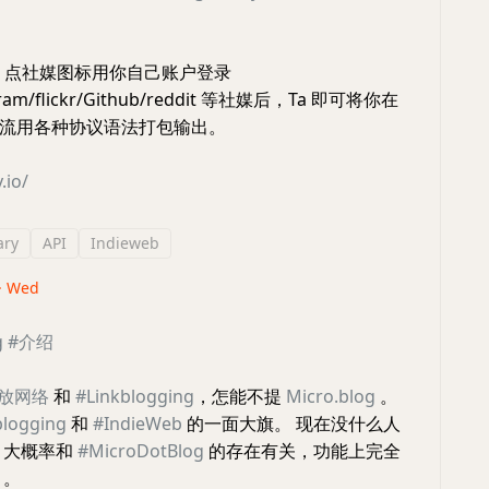
，点社媒图标用你自己账户登录
agram/flickr/Github/reddit 等社媒后，Ta 即可将你在
流用各种协议语法打包输出。
.io/
ary
API
Indieweb
 · Wed
g
#介绍
开放网络
和
#Linkblogging
，怎能不提
Micro.blog
。
logging
和
#IndieWeb
的一面大旗。 现在没什么人
，大概率和
#MicroDotBlog
的存在有关，功能上完全
。