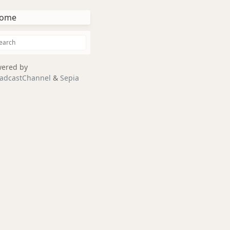
ome
ered by
adcastChannel
&
Sepia