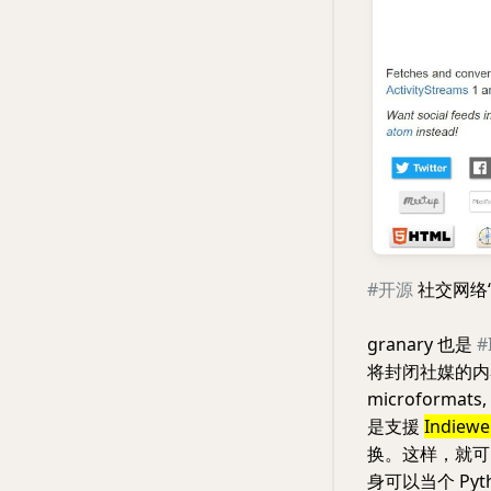
#开源
社交网络
granary 也是
#
将封闭社媒的内
microformats,
是支援
Indiew
换。这样，就
身可以当个 Pyt