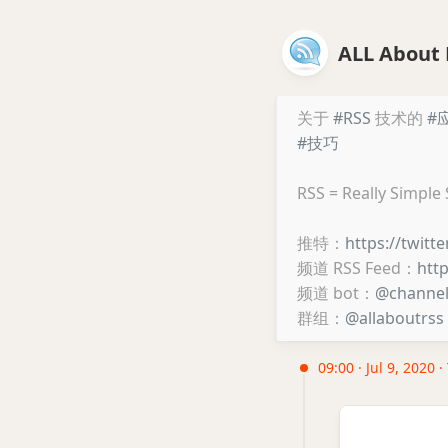
ALL About 
关于
#RSS
技术的
#
#技巧
RSS = Really Simple
推特：
https://twitt
频道 RSS Feed：
htt
频道 bot：
@channe
群组：
@allaboutrss
09:00 · Jul 9, 2020 