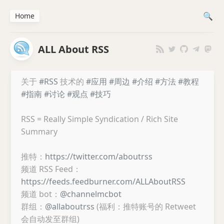
Home
ALL About RSS
关于
#RSS
技术的
#应用
#周边
#介绍
#方法
#教程
#指南
#讨论
#观点
#技巧
RSS = Really Simple Syndication / Rich Site
Summary
推特：
https://twitter.com/aboutrss
频道 RSS Feed：
https://feeds.feedburner.com/ALLAboutRSS
频道 bot：
@channelmcbot
群组：
@allaboutrss
(福利：推特账号的 Retweet
会自动发至群组)