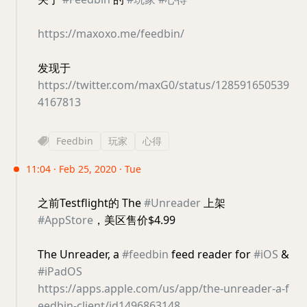
https://maxoxo.me/feedbin/
发现于
https://twitter.com/maxG0/status/128591650539
4167813
Feedbin
玩家
心得
11:04 · Feb 25, 2020 · Tue
之前Testflight的 The
#Unreader
上架
#AppStore
，美区售价$4.99
The Unreader, a
#feedbin
feed reader for
#iOS
&
#iPadOS
https://apps.apple.com/us/app/the-unreader-a-f
eedbin-client/id1496863148