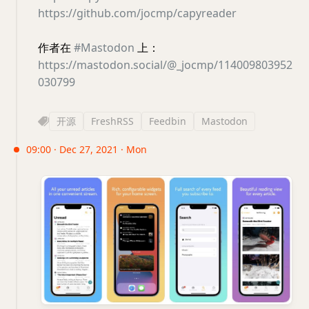
https://github.com/jocmp/capyreader
作者在
#Mastodon
上：
https://mastodon.social/@_jocmp/114009803952
030799
开源
FreshRSS
Feedbin
Mastodon
09:00 · Dec 27, 2021 · Mon