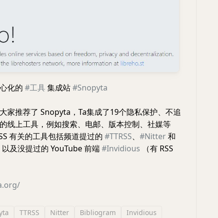
中心化的
#工具
集成站
#Snopyta
家推荐了 Snopyta，Ta集成了19个隐私保护、不追
的线上工具，例如搜索、电邮、版本控制、社媒等
RSS 有关的工具包括频道提过的
#TTRSS
、
#Nitter
和
 以及没提过的 YouTube 前端
#Invidious
（有 RSS
。
a.org/
yta
TTRSS
Nitter
Bibliogram
Invidious