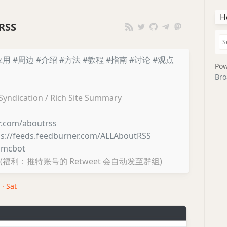
H
RSS
应用
#周边
#介绍
#方法
#教程
#指南
#讨论
#观点
Pow
Bro
 Syndication / Rich Site Summary
er.com/aboutrss
ps://feeds.feedburner.com/ALLAboutRSS
lmcbot
(福利：推特账号的 Retweet 会自动发至群组)
 · Sat