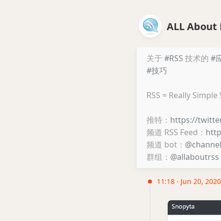
ALL About 
关于
#RSS
技术的
#
#技巧
RSS = Really Simple
推特：
https://twitt
频道 RSS Feed：
htt
频道 bot：
@channe
群组：
@allaboutrss
11:18 · Jun 20, 2020