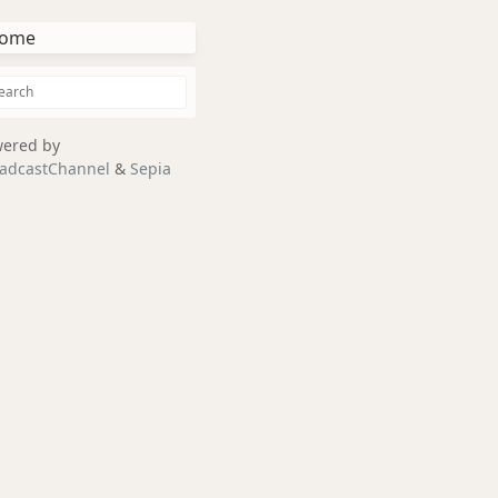
ome
ered by
adcastChannel
&
Sepia