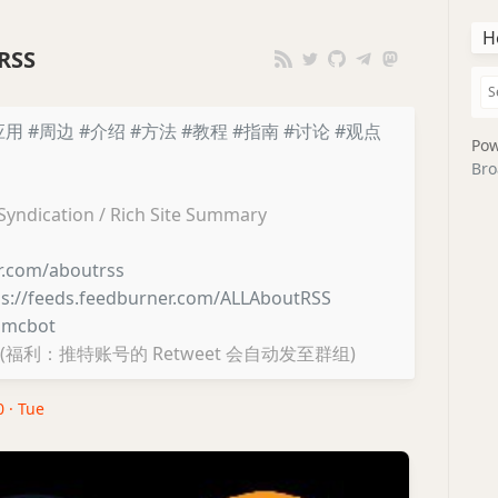
H
RSS
应用
#周边
#介绍
#方法
#教程
#指南
#讨论
#观点
Pow
Bro
 Syndication / Rich Site Summary
er.com/aboutrss
ps://feeds.feedburner.com/ALLAboutRSS
lmcbot
(福利：推特账号的 Retweet 会自动发至群组)
0 · Tue