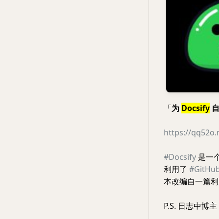
「
为
Docsify
自
https://qq52o
#Docsify
是一
利用了
#GitHu
本改编自一篇利用 T
P.S. 日志中博