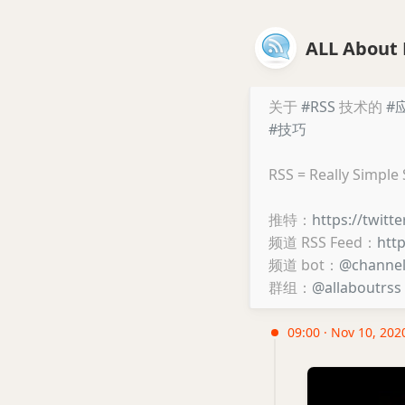
ALL About 
关于
#RSS
技术的
#
#技巧
RSS = Really Simple
推特：
https://twitt
频道 RSS Feed：
htt
频道 bot：
@channe
群组：
@allaboutrss
09:00 · Nov 10, 202