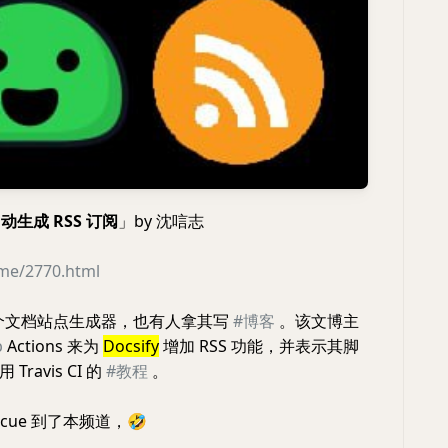
动生成 RSS 订阅
」by 沈唁志
.me/2770.html
个文档站点生成器，也有人拿其写
#博客
。该文博主
b
Actions 来为
Docsify
增加 RSS 功能，并表示其脚
ravis CI 的
#教程
。
主 cue 到了本频道，
🤣