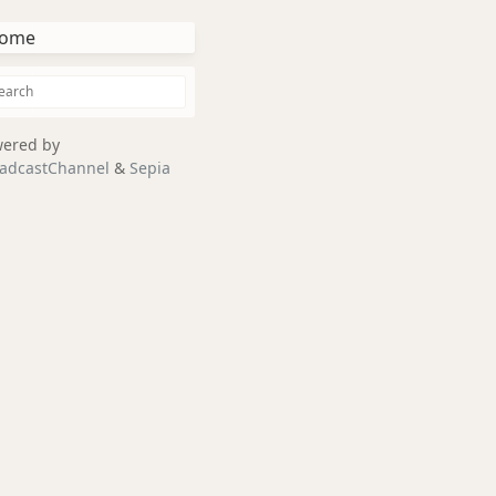
ome
ered by
adcastChannel
&
Sepia