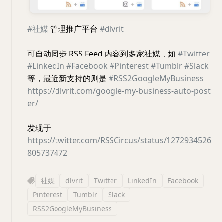
#社媒
管理推广平台
#dlvrit
可自动同步 RSS Feed 内容到多家社媒，如
#Twitter
#LinkedIn
#Facebook
#Pinterest
#Tumblr
#Slack
等，最近新支持的则是
#RSS2GoogleMyBusiness
https://dlvrit.com/google-my-business-auto-post
er/
发现于
https://twitter.com/RSSCircus/status/1272934526
805737472
社媒
dlvrit
Twitter
LinkedIn
Facebook
Pinterest
Tumblr
Slack
RSS2GoogleMyBusiness