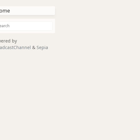
ome
ered by
adcastChannel
&
Sepia