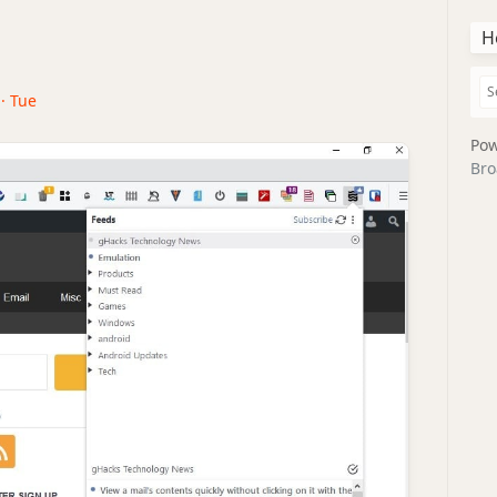
H
 · Tue
Pow
Bro