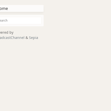
ome
ered by
adcastChannel
&
Sepia