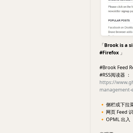
「
Brook is a 
#Firefox
」
#Brook Fee
#RSS阅读器 ：
https://www.gh
management-ex
🔸
侧栏或下拉
🔸
网页 Feed 
🔸
OPML 出入