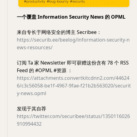
一个覆盖 Information Security News 的 OPML
来自专长于网络安全的博主 Secribee：
https://securib.ee/beelog/information-security-n
ews-resources/
订阅 Ta 家 Newsletter 即可获赠这份含有 78 个 RSS
Feed 的 #OPML #资源 ：
https://attachments.convertkitcdnn2.com/44624
6/c3c56058-be1f-4967-9fae-f21b2b563020/securit
y-news.opml
发现于其自荐
https://twitter.com/securibee/status/1350116026
910994432